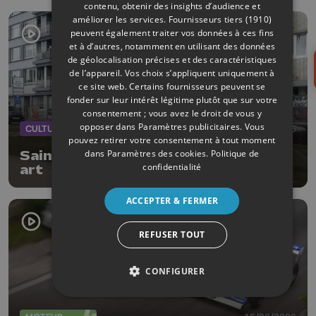
contenu, obtenir des insights d’audience et
améliorer les services.
Fournisseurs tiers (1910)
peuvent également traiter vos données à ces fins
et à d’autres, notamment en utilisant des données
de géolocalisation précises et des caractéristiques
de l’appareil. Vos choix s’appliquent uniquement à
ce site web. Certains fournisseurs peuvent se
fonder sur leur intérêt légitime plutôt que sur votre
consentement ; vous avez le droit de vous y
opposer dans
Paramètres publicitaires
. Vous
CULTURE
17/06/2026
pouvez retirer votre consentement à tout moment
dans
Paramètres des cookies
.
Politique de
Saint-Léonard, capitale du street
confidentialité
art
ACCEPTER & FERMER
REFUSER TOUT
CONFIGURER