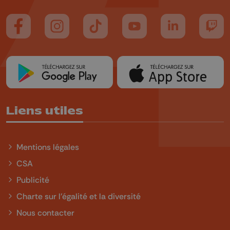
Suivez-nous sur FaceBook
Suivez-nous sur Instagram
Suivez-nous sur TikTok
Suivez-nous sur YouTube
Suivez-nous sur
Suiv
Liens utiles
Mentions légales
CSA
Publicité
Charte sur l'égalité et la diversité
Nous contacter