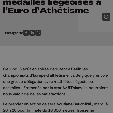
médailles liégeoises à
l'Euro d'Athétisme
Partager sur
Partagez sur FaceBook
Partagez sur LinkedIn
Partagez sur Whatsapp
Ce lundi 6 août en soirée débutent à
Berlin
les
championnats d'Europe d'athlétisme
. La Belgique y envoie
une grosse délégation avec 4 athlètes liégeois ou
assimilés... Emmenés par la star
Nafi Thiam
, ils pourraient
nous valoir de belles satisfactions
Le premier en action ce sera
Soufiane Bouchikhi
, mardi à
20 h 20 pour la finale du 10 000 mètres. Troisième