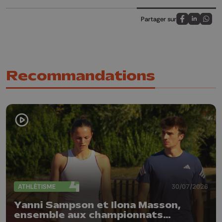
Partager sur
Partagez sur
Partagez 
Parta
Recommandations
ATHLÉTISME
30/07/2026
Yanni Sampson et Ilona Masson,
ensemble aux championnats