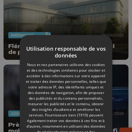
AMÉNAGEMENT DU TERRITOIRE
08/04/2026
Flémalle aura un tout nouvel hôtel
Utilisation responsable de vos
de police fin 2027
données
Nous et nos partenaires utilisons des cookies
et des technologies similaires pour stocker et
accéder à des informations sur votre appareil
et traiter des données personnelles, telles que
votre adresse IP, des identifiants uniques et
des données de navigation, afin de proposer
des publicités et du contenu personnalisés,
mesurer les publicités et le contenu, obtenir
des insights d’audience et améliorer les
JUDICIAIRE
02/04/2026
services.
Fournisseurs tiers (1910)
peuvent
également traiter vos données à ces fins et à
Près d'une centaine de policiers
d’autres, notamment en utilisant des données
mobilisés pour démanteler un trafic
de géolocalisation précises et des