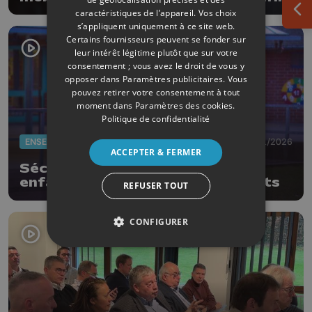
de stupéfiants dans 4 communes
caractéristiques de l’appareil. Vos choix
Ouv
s’appliquent uniquement à ce site web.
Certains fournisseurs peuvent se fonder sur
leur intérêt légitime plutôt que sur votre
consentement ; vous avez le droit de vous y
opposer dans
Paramètres publicitaires
. Vous
pouvez retirer votre consentement à tout
moment dans
Paramètres des cookies
.
Politique de confidentialité
ENSEIGNEMENT
27/01/2026
ACCEPTER & FERMER
Sécurité routière à Flémalle: des
enfants sensibilisent leurs parents
REFUSER TOUT
CONFIGURER