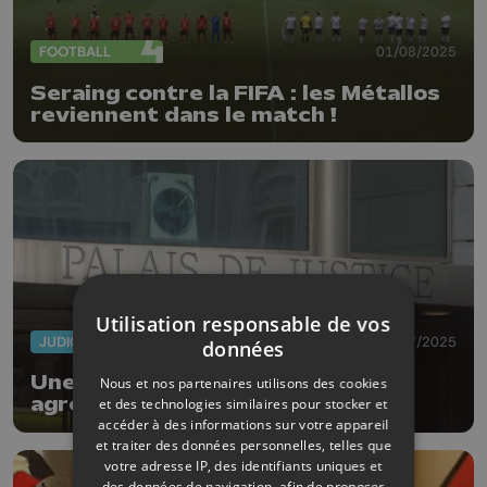
FOOTBALL
01/08/2025
Seraing contre la FIFA : les Métallos
reviennent dans le match !
Utilisation responsable de vos
JUDICIAIRE
24/07/2025
données
Une personne en fauteuil roulant
Nous et nos partenaires utilisons des cookies
agressée par trois individus
et des technologies similaires pour stocker et
alcoolisés à Liège
accéder à des informations sur votre appareil
et traiter des données personnelles, telles que
votre adresse IP, des identifiants uniques et
des données de navigation, afin de proposer