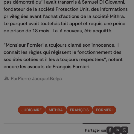
pas démontré qu'il avait transmis à Samuel Di Giovanni,
fondateur de la société Protection Unit, des informations
privilégiées avant l'achat d'actions de la société Mithra.
Le parquet avait toutefois fait appel et requis une peine
de prison de 18 mois. Il a, à nouveau, été acquitté.
"Monsieur Fornieri a toujours clamé son innocence. Il
connait les règles qui régissent le fonctionnement des
sociétés cotées et il les a toujours respectées", notent
encore les avocats de François Fornieri.
Par
Pierre Jacquet
Belga
JUDICIAIRE
MITHRA
FRANÇOIS
FORNIERI
Partager sur
Partagez sur
Partagez 
Parta