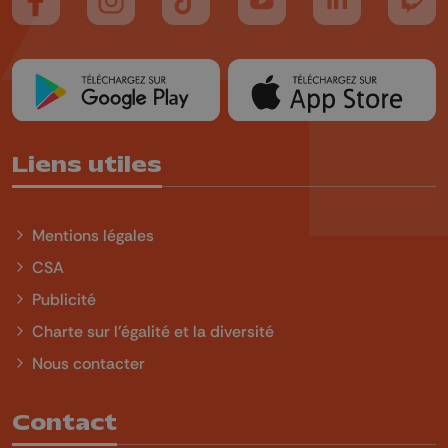
Suivez-nous sur FaceBook
Suivez-nous sur Instagram
Suivez-nous sur TikTok
Suivez-nous sur YouTube
Suivez-nous sur
Suiv
Liens utiles
Mentions légales
CSA
Publicité
Charte sur l'égalité et la diversité
Nous contacter
Contact