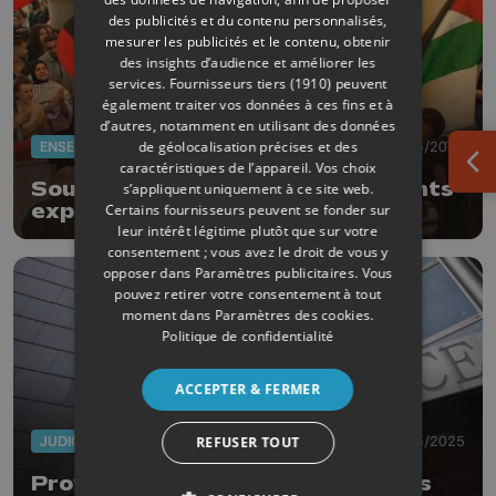
des publicités et du contenu personnalisés,
mesurer les publicités et le contenu, obtenir
des insights d’audience et améliorer les
services.
Fournisseurs tiers (1910)
peuvent
également traiter vos données à ces fins et à
d’autres, notamment en utilisant des données
de géolocalisation précises et des
ENSEIGNEMENT
25/05/2025
caractéristiques de l’appareil. Vos choix
Ouv
Soutien à la Palestine: les étudiants
s’appliquent uniquement à ce site web.
expulsés de l'ULiège
Certains fournisseurs peuvent se fonder sur
leur intérêt légitime plutôt que sur votre
consentement ; vous avez le droit de vous y
opposer dans
Paramètres publicitaires
. Vous
pouvez retirer votre consentement à tout
moment dans
Paramètres des cookies
.
Politique de confidentialité
ACCEPTER & FERMER
JUDICIAIRE
13/05/2025
REFUSER TOUT
Province de Liège : le point sur les