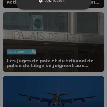
CONFIGURER
actions contre le sous-financement
de la Justice
JUDICIAIRE
09/05/2025
Les juges de paix et du tribunal de
police de Liège se joignent aux
protestations