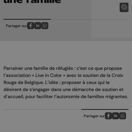
Partager sur
Partagez sur FaceBook
Partagez sur LinkedIn
Partagez sur Whatsapp
Parrainer une famille de réfugiés : c'est ce que propose
l'association « Live in Color » avec le soutien de la Croix
Rouge de Belgique. L'idée : proposer à ceux qui le
désirent de s'engager dans une démarche de soutien et
d'accueil, pour faciliter l'autonomie de familles migrantes.
Partager sur
Partagez sur
Partagez 
Parta