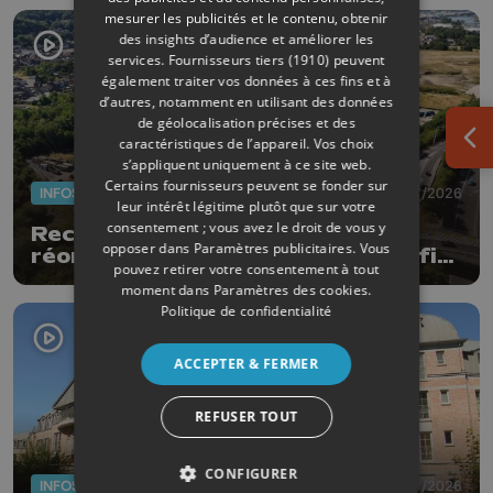
mesurer les publicités et le contenu, obtenir
des insights d’audience et améliorer les
services.
Fournisseurs tiers (1910)
peuvent
également traiter vos données à ces fins et à
d’autres, notamment en utilisant des données
de géolocalisation précises et des
caractéristiques de l’appareil. Vos choix
Ouv
s’appliquent uniquement à ce site web.
Certains fournisseurs peuvent se fonder sur
INFOS
29/07/2026
leur intérêt légitime plutôt que sur votre
consentement ; vous avez le droit de vous y
Recydel reçoit un permis pour
opposer dans
Paramètres publicitaires
. Vous
réorganiser son site de Wandre afin
pouvez retirer votre consentement à tout
de prévenir le risque d'incendie
moment dans
Paramètres des cookies
.
Politique de confidentialité
ACCEPTER & FERMER
REFUSER TOUT
CONFIGURER
INFOS
28/07/2026