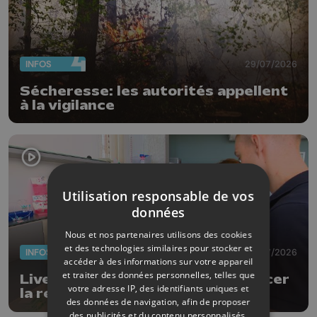
INFOS
29/07/2026
Sécheresse: les autorités appellent
à la vigilance
Utilisation responsable de vos
données
Nous et nos partenaires utilisons des cookies
et des technologies similaires pour stocker et
INFOS
29/07/2026
accéder à des informations sur votre appareil
et traiter des données personnelles, telles que
LiveDrop : la goutte qui fait avancer
votre adresse IP, des identifiants uniques et
la recherche
des données de navigation, afin de proposer
des publicités et du contenu personnalisés,