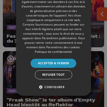
également traiter vos données à ces fins et à
d’autres, notamment en utilisant des données
de géolocalisation précises et des
caractéristiques de l’appareil. Vos choix
Ouv
s’appliquent uniquement à ce site web.
Certains fournisseurs peuvent se fonder sur
CULTURE
13/06/2026
leur intérêt légitime plutôt que sur votre
consentement ; vous avez le droit de vous y
Festival Vacances Théâtre Stavelot :
opposer dans
Paramètres publicitaires
. Vous
du 3 au 12 juillet
pouvez retirer votre consentement à tout
moment dans
Paramètres des cookies
.
Politique de confidentialité
ACCEPTER & FERMER
REFUSER TOUT
CONFIGURER
CULTURE
31/05/2026
"Freak Show" le 1er album d'Empty
Head bientôt au Reflektor