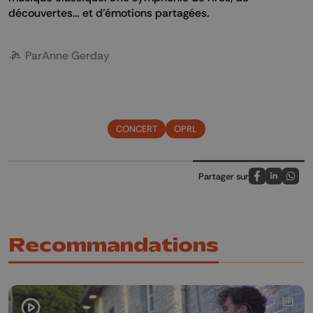
découvertes… et d’émotions partagées.
Par
Anne Gerday
CONCERT
OPRL
Partager sur
Partagez sur
Partagez 
Parta
Recommandations