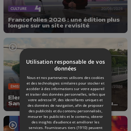
CULTURE
20/06/2026
Francofolies 2026 : une édition plus
longue sur un site revisité
Utilisation responsable de vos
données
Nous et nos partenaires utilisons des cookies
et des technologies similaires pour stocker et
ÉMISSIONS
19/06/2026
accéder à des informations sur votre appareil
et traiter des données personnelles, telles que
Elena Lavrenova & Nancy Tormo
votre adresse IP, des identifiants uniques et
Sanchez : un concert suspendu au
des données de navigation, afin de proposer
Fort d'Eben-Emael
des publicités et du contenu personnalisés,
mesurer les publicités et le contenu, obtenir
des insights d’audience et améliorer les
services.
Fournisseurs tiers (1910)
peuvent