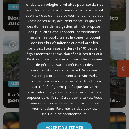
et des technologies similaires pour stocker et
INFOS
28/07/2026
accéder à des informations sur votre appareil
et traiter des données personnelles, telles que
Nouveau visage pour le quartier des
votre adresse IP, des identifiants uniques et
Anciens Combattants à Ans
des données de navigation, afin de proposer
des publicités et du contenu personnalisés,
mesurer les publicités et le contenu, obtenir
des insights d’audience et améliorer les
services.
Fournisseurs tiers (1910)
peuvent
également traiter vos données à ces fins et à
d’autres, notamment en utilisant des données
de géolocalisation précises et des
caractéristiques de l’appareil. Vos choix
Ouv
s’appliquent uniquement à ce site web.
Certains fournisseurs peuvent se fonder sur
AMÉNAGEMENT DU TERRITOIRE
28/07/2026
leur intérêt légitime plutôt que sur votre
consentement ; vous avez le droit de vous y
La Ville de Liège veut détruire le
opposer dans
Paramètres publicitaires
. Vous
pont Denis Lecocq mais manque de
pouvez retirer votre consentement à tout
budget pour le faire
moment dans
Paramètres des cookies
.
Politique de confidentialité
ACCEPTER & FERMER