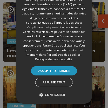
services.
Fournisseurs tiers (1910)
peuvent
également traiter vos données à ces fins et à
d’autres, notamment en utilisant des données
de géolocalisation précises et des
caractéristiques de l’appareil. Vos choix
Ouv
s’appliquent uniquement à ce site web.
Certains fournisseurs peuvent se fonder sur
leur intérêt légitime plutôt que sur votre
consentement ; vous avez le droit de vous y
INFOS
17/12/2025
opposer dans
Paramètres publicitaires
. Vous
pouvez retirer votre consentement à tout
Les restaurateurs préparent leurs
moment dans
Paramètres des cookies
.
menus de fêtes
Politique de confidentialité
ACCEPTER & FERMER
REFUSER TOUT
CONFIGURER
ECONOMIE
16/12/2025