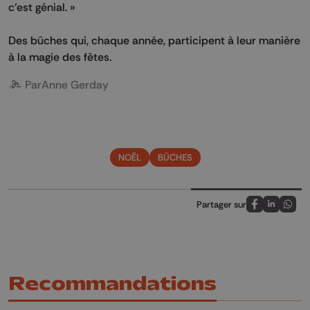
c’est génial. »
Des bûches qui, chaque année, participent à leur manière
à la magie des fêtes.
Par
Anne Gerday
NOËL
BÛCHES
Partager sur
Partagez sur
Partagez 
Parta
Recommandations