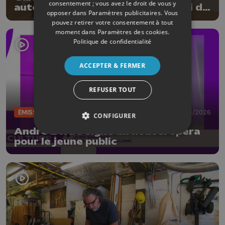
consentement ; vous avez le droit de vous y
autour du noir et blanc mais aussi de
opposer dans
Paramètres publicitaires
. Vous
la matière
pouvez retirer votre consentement à tout
moment dans
Paramètres des cookies
.
Politique de confidentialité
ACCEPTER & FERMER
REFUSER TOUT
ÉMISSIONS
05/06/2026
CONFIGURER
André Borbé signe un nouvel opéra
pour le jeune public