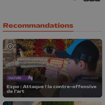
Partagez sur
Partagez 
Parta
Recommandations
CULTURE
13/07/2026
Expo : Attaque ! la contre-offensive
de l'art