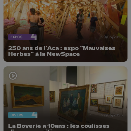
EXPOS
29/05/2026
250 ans de l'Aca : expo "Mauvaises
Herbes" à la NewSpace
DIVERS
27/05/2026
La Boverie a 10ans : les coulisses