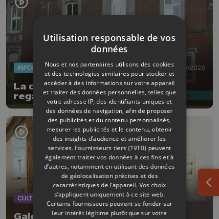
Utilisation responsable de vos
données
Nous et nos partenaires utilisons des cookies
INFOS
09/06/2026
et des technologies similaires pour stocker et
accéder à des informations sur votre appareil
La châtaigneraie : Construire le
et traiter des données personnelles, telles que
regard, archives inédites et
votre adresse IP, des identifiants uniques et
photographies contemporaines
des données de navigation, afin de proposer
des publicités et du contenu personnalisés,
mesurer les publicités et le contenu, obtenir
des insights d’audience et améliorer les
services.
Fournisseurs tiers (1910)
peuvent
également traiter vos données à ces fins et à
d’autres, notamment en utilisant des données
de géolocalisation précises et des
caractéristiques de l’appareil. Vos choix
Ouv
s’appliquent uniquement à ce site web.
CULTURE
08/06/2026
Certains fournisseurs peuvent se fonder sur
leur intérêt légitime plutôt que sur votre
Galerie Colon : 3 artistes réunis