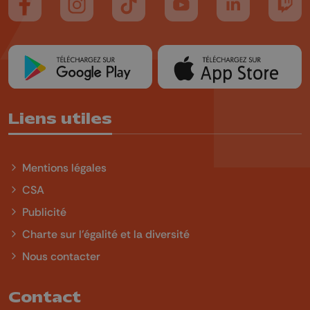
Suivez-nous sur FaceBook
Suivez-nous sur Instagram
Suivez-nous sur TikTok
Suivez-nous sur YouTube
Suivez-nous sur
Suiv
Liens utiles
Mentions légales
CSA
Publicité
Charte sur l'égalité et la diversité
Nous contacter
Contact