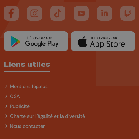
Suivez-nous sur FaceBook
Suivez-nous sur Instagram
Suivez-nous sur TikTok
Suivez-nous sur YouTube
Suivez-nous sur
Suiv
Liens utiles
Mentions légales
CSA
Publicité
Charte sur l'égalité et la diversité
Nous contacter