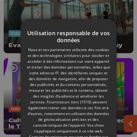
Utilisation responsable de vos
SOCIÉTÉ
20/06/2026
données
Evasion musicale à la prison de Huy
Nous et nos partenaires utilisons des cookies
et des technologies similaires pour stocker et
accéder à des informations sur votre appareil
et traiter des données personnelles, telles que
votre adresse IP, des identifiants uniques et
des données de navigation, afin de proposer
des publicités et du contenu personnalisés,
mesurer les publicités et le contenu, obtenir
des insights d’audience et améliorer les
services.
Fournisseurs tiers (1910)
peuvent
également traiter vos données à ces fins et à
ÉMISSIONS
19/06/2026
d’autres, notamment en utilisant des données
de géolocalisation précises et des
CultureL au Festival d'Avignon avec
caractéristiques de l’appareil. Vos choix
le Théâtre des Doms
Ouv
s’appliquent uniquement à ce site web.
Certains fournisseurs peuvent se fonder sur