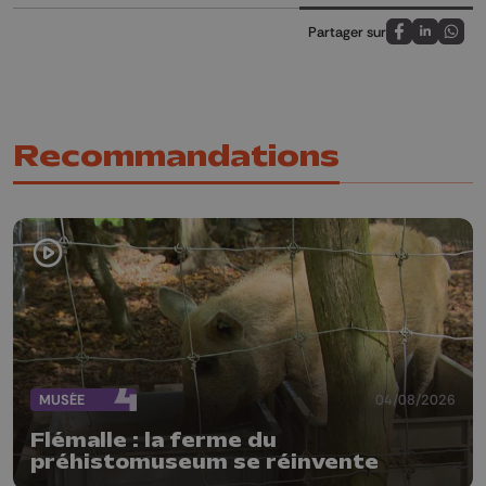
Partager sur
Partagez sur
Partagez 
Parta
Recommandations
MUSÉE
04/08/2026
Flémalle : la ferme du
préhistomuseum se réinvente