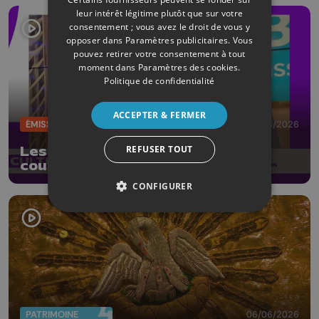
leur intérêt légitime plutôt que sur votre
consentement ; vous avez le droit de vous y
opposer dans
Paramètres publicitaires
. Vous
pouvez retirer votre consentement à tout
moment dans
Paramètres des cookies
.
Politique de confidentialité
ACCEPTER & FERMER
ÉMISSIONS
12/06/2026
REFUSER TOUT
Les 10 ans de la Boverie : les
coulisses d'une collection
CONFIGURER
PATRIMOINE
06/06/2026