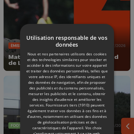
Utilisation responsable de vos
données
ÉMISSIONS
04/07/2026
Nous et nos partenaires utilisons des cookies
Match amical Verlaine vs Standard
et des technologies similaires pour stocker et
de Liège
accéder à des informations sur votre appareil
et traiter des données personnelles, telles que
votre adresse IP, des identifiants uniques et
des données de navigation, afin de proposer
des publicités et du contenu personnalisés,
mesurer les publicités et le contenu, obtenir
des insights d’audience et améliorer les
services.
Fournisseurs tiers (1910)
peuvent
également traiter vos données à ces fins et à
d’autres, notamment en utilisant des données
de géolocalisation précises et des
FOOTBALL
29/06/2026
caractéristiques de l’appareil. Vos choix
Ouv
s’appliquent uniquement à ce site web.