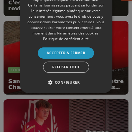
C'est officiel: Jonathan Legear
Certains fournisseurs peuvent se fonder sur
revient au Standard, comme
leur intérêt légitime plutôt que sur votre
entraîneur adjoint
consentement ; vous avez le droit de vous y
opposer dans
Paramètres publicitaires
. Vous
pouvez retirer votre consentement à tout
moment dans
Paramètres des cookies
.
Politique de confidentialité
ACCEPTER & FERMER
REFUSER TOUT
FOOTBALL
26/06/2026
Sanctions suite aux incidents contre
CONFIGURER
Charleroi : le Standard ne fera pas
appel