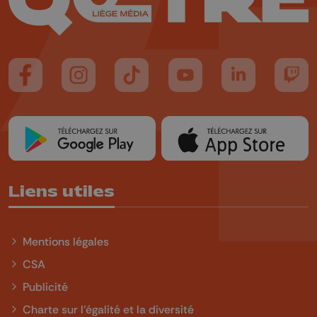
Suivez-nous sur FaceBook
Suivez-nous sur Instagram
Suivez-nous sur TikTok
Suivez-nous sur YouTube
Suivez-nous sur
Suiv
Liens utiles
Mentions légales
CSA
Publicité
Charte sur l'égalité et la diversité