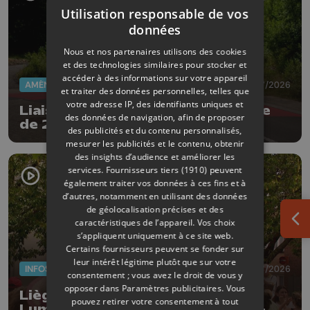
Utilisation responsable de vos
données
Nous et nos partenaires utilisons des cookies
et des technologies similaires pour stocker et
accéder à des informations sur votre appareil
AMÉNAGEMENT DU TERRITOIRE
07/07/2026
et traiter des données personnelles, telles que
votre adresse IP, des identifiants uniques et
Liaison Tihange-Tinlot : ouverture
des données de navigation, afin de proposer
de 2 nouveaux tronçons
des publicités et du contenu personnalisés,
mesurer les publicités et le contenu, obtenir
des insights d’audience et améliorer les
services.
Fournisseurs tiers (1910)
peuvent
également traiter vos données à ces fins et à
d’autres, notamment en utilisant des données
de géolocalisation précises et des
caractéristiques de l’appareil. Vos choix
Ouv
s’appliquent uniquement à ce site web.
Certains fournisseurs peuvent se fonder sur
leur intérêt légitime plutôt que sur votre
INFOS
01/07/2026
consentement ; vous avez le droit de vous y
opposer dans
Paramètres publicitaires
. Vous
Liège a désormais sa place
pouvez retirer votre consentement à tout
Lumumba, dans le quartier Saint-