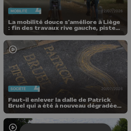
MOBILITÉ
22/07/2026
La mobilité douce s'améliore à Liège
: fin des travaux rive gauche, pistes
cyclo-piétonnes Avroy et
Guillemins...
SOCIÉTÉ
20/07/2026
Faut-il enlever la dalle de Patrick
Bruel qui a été à nouveau dégradée ?
"Nos ouvriers sont en vacances"