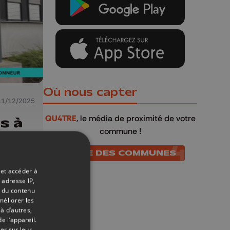
Où nous capter
11/12/2025
QU4TRE
, le média de proximité de votre
s à
commune !
LISTE DES COMMUNES
 et accéder à
 adresse IP,
t du contenu
méliorer les
à d’autres,
e l’appareil.
er sur leur