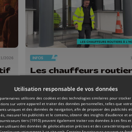
01/2026
INFOS
tif
Les chauffeurs routier
l'honneur ce jeudi
Utilisation responsable de vos données
partenaires utilisons des cookies et des technologies similaires pour stocker
tions sur votre appareil et traiter des données personnelles, telles que votre
iants uniques et des données de navigation, afin de proposer des publicités e
és, mesurer les publicités et le contenu, obtenir des insights d’audience et a
ournisseurs tiers (1910)
peuvent également traiter vos données à ces fins et 
 utilisant des données de géolocalisation précises et des caractéristiques d
s’appliquent uniquement à ce site web. Certains fournisseurs peuvent se fond