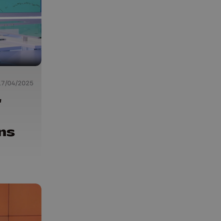
17/04/2025
"
ns