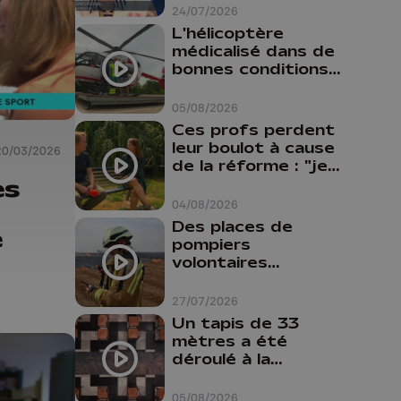
24/07/2026
L'hélicoptère
médicalisé dans de
bonnes conditions à
Oupeye
05/08/2026
Ces profs perdent
leur boulot à cause
20/03/2026
de la réforme : "je
es
travaillais bien plus
comme prof que
04/08/2026
comme
Des places de
e
pharmacienne"
pompiers
volontaires
disponibles en
province de Liège :
27/07/2026
"Un citoyen qui
Un tapis de 33
n'est formé ne
mètres a été
peut pas nous
déroulé à la
aider"
Cathédrale de
Liège
05/08/2026