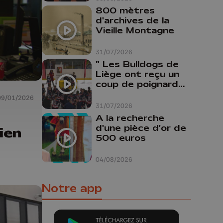
800 mètres
d'archives de la
Vieille Montagne
31/07/2026
" Les Bulldogs de
Liège ont reçu un
coup de poignard
dans le dos "
09/01/2026
31/07/2026
A la recherche
d'une pièce d'or de
ien
500 euros
04/08/2026
Notre app