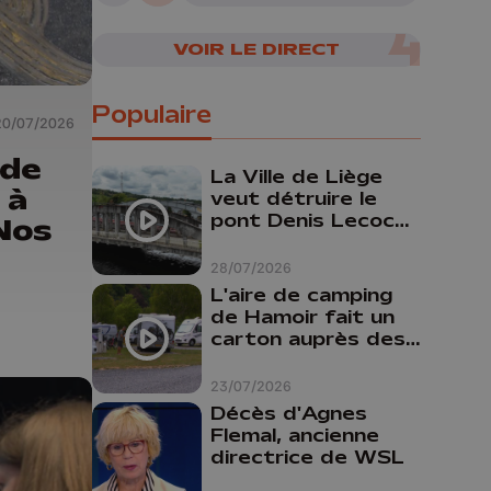
VOIR LE DIRECT
Populaire
20/07/2026
 de
La Ville de Liège
 à
veut détruire le
pont Denis Lecocq
Nos
mais manque de
budget pour le
28/07/2026
faire
L'aire de camping
de Hamoir fait un
carton auprès des
touristes
23/07/2026
Décès d'Agnes
Flemal, ancienne
directrice de WSL