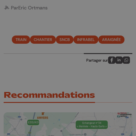
Par
Eric Ortmans
TRAIN
CHANTIER
SNCB
INFRABEL
ARAIGNÉE
Partager sur
Partagez sur
Partagez 
Parta
Recommandations