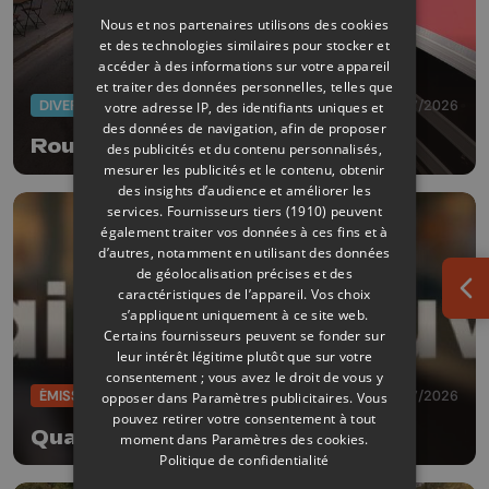
Nous et nos partenaires utilisons des cookies
et des technologies similaires pour stocker et
accéder à des informations sur votre appareil
et traiter des données personnelles, telles que
DIVERS
10/07/2026
votre adresse IP, des identifiants uniques et
des données de navigation, afin de proposer
Rouler à vélo dans la circulation
des publicités et du contenu personnalisés,
mesurer les publicités et le contenu, obtenir
des insights d’audience et améliorer les
services.
Fournisseurs tiers (1910)
peuvent
également traiter vos données à ces fins et à
d’autres, notamment en utilisant des données
de géolocalisation précises et des
caractéristiques de l’appareil. Vos choix
Ouv
s’appliquent uniquement à ce site web.
Certains fournisseurs peuvent se fonder sur
leur intérêt légitime plutôt que sur votre
consentement ; vous avez le droit de vous y
ÉMISSIONS
02/07/2026
opposer dans
Paramètres publicitaires
. Vous
pouvez retirer votre consentement à tout
Quai découverte
moment dans
Paramètres des cookies
.
Politique de confidentialité