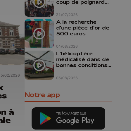
coup de poignard
dans le dos "
31/07/2026
A la recherche
d'une pièce d'or de
500 euros
04/08/2026
L'hélicoptère
médicalisé dans de
bonnes conditions à
Oupeye
25/02/2026
05/08/2026
x
es
Notre app
on à
ale