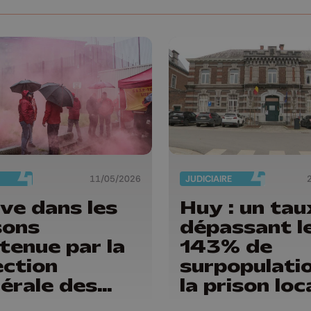
11/05/2026
JUDICIAIRE
ve dans les
Huy : un tau
sons
dépassant l
tenue par la
143% de
ection
surpopulati
érale des
la prison loc
sons !