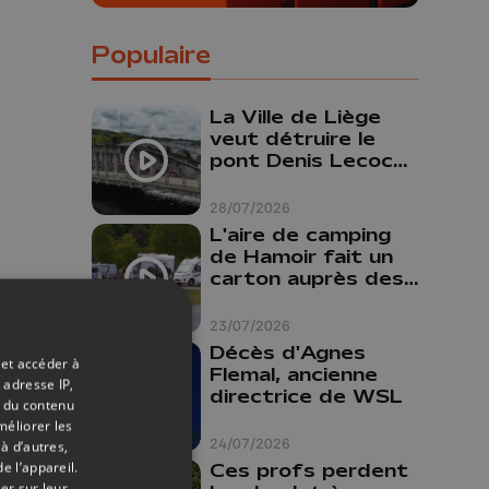
Populaire
La Ville de Liège
veut détruire le
pont Denis Lecocq
mais manque de
budget pour le
28/07/2026
faire
L'aire de camping
de Hamoir fait un
carton auprès des
touristes
23/07/2026
Décès d'Agnes
 et accéder à
Flemal, ancienne
 adresse IP,
directrice de WSL
t du contenu
méliorer les
24/07/2026
à d’autres,
e l’appareil.
Ces profs perdent
er sur leur