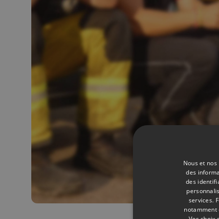
Nous et nos 
des informa
des identif
personnalis
services.
F
notamment en
Vos choix 