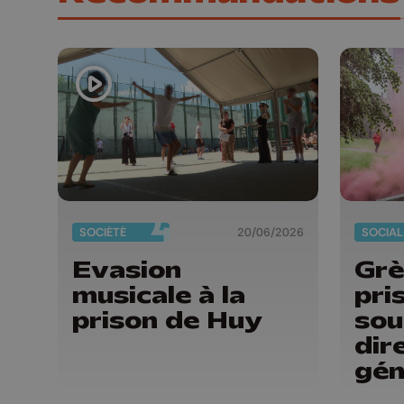
SOCIÉTÉ
20/06/2026
SOCIAL
Evasion
Grè
musicale à la
pri
prison de Huy
sou
dir
gén
pri