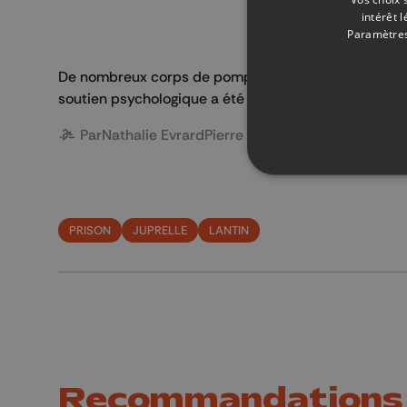
intérêt 
Paramètres
De nombreux corps de pompiers du pays ont manifesté
soutien psychologique a été mise en place.
Par
Nathalie Evrard
Pierre Jacquet
Belga
PRISON
JUPRELLE
LANTIN
Recommandations