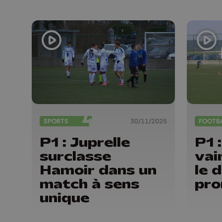
SPORTS
30/11/2025
FOOTB
P1 : Juprelle
P1 
surclasse
vai
Hamoir dans un
le 
match à sens
pr
unique