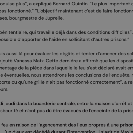
roduise plus", a expliqué Bernard Quintin. "Le plus important 
pas fonctionné." "L'objectif maintenant c'est de faire fonction
vaes, bourgmestre de Juprelle.
nitentiaire, qui travaille déjà dans des conditions difficiles"
possible d'apporter de l'aide en sollicitant d'autres prisons."
uis aussi là pour évaluer les dégâts et tenter d'amener des so
ajouté Vanessa Matz. Cette dernière a affirmé que les disposit
entage de la pièce dans laquelle le feu s'est déclaré avait 
 éventuelles, nous attendrons les conclusions de l'enquête,
porte ou qu'une grille n'ait pas fonctionné correctement", a 
urs.
di jeudi dans la buanderie centrale, entre la maison d'arrêt et
sécurité et n'ont pas dû être évacués de l'enceinte de la pris
feu en raison de l'agencement des lieux propres à une prison
L'un d'eux est décédé durant l'intervention. Il s'agit de Max