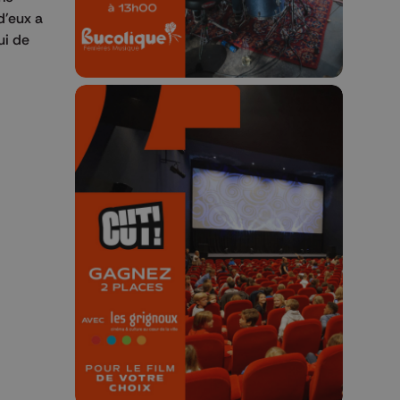
d'eux a
ui de
🎬 Concours CUT x
Les Grignoux ✨
Concours permanent - 2 places à
gagner chaque semaine !