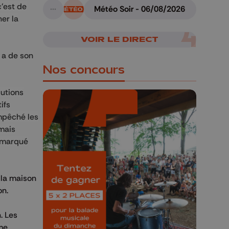
c'est de
Météo Soir - 06/08/2026
A suivre
ner la
VOIR LE DIRECT
, a de son
Nos concours
lutions
ifs
empêché les
 mais
remarqué
🎁 Gagnez 5x2
places pour le
Bucolique Ferrières
 la maison
Festival 🌿🎶
on.
Concours valable jusqu'au 9 août,
. Les
23h59.
ime