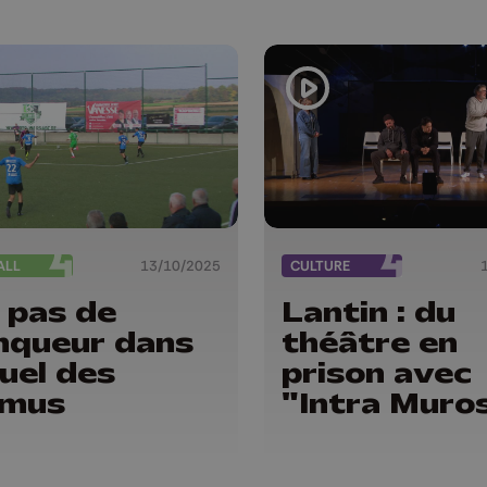
ALL
13/10/2025
CULTURE
: pas de
Lantin : du
nqueur dans
théâtre en
duel des
prison avec
omus
"Intra Muro