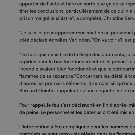
apporter de l'aide et faire en sorte que ça ne se rep
tirer les conclusions, particulièrement de ce qui n'a 
prison malgré le sinistre", a complété, Christine Ser
"Je suis ici pour apporter mon soutien au personnel pé
côté déclaré Annelies Verlinden. "On va voir s'il est 
"En tant que ministre de la Régie des bâtiments, je s
rapides pour le bon fonctionnement de la prison", a 
incendie avaient bien fonctionné et que le compartim
flammes de se répandre."Concernant les défaillances
d'après les premiers éléments, il semblerait qu'une 
Bernard Quintin, rappelant qu'une enquête est en co
Pour rappel, le feu s'est déclenché en fin d'après-mi
de peine. Le personnel et les détenus ont été mis en 
L'intervention a été compliquée pour les hommes du 
pompiers se sont retrouvés piégés dans les flammes. 