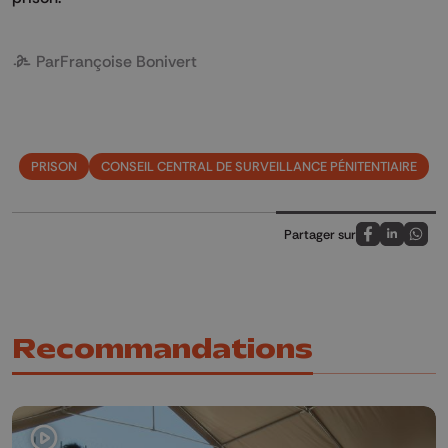
Par
Françoise Bonivert
PRISON
CONSEIL CENTRAL DE SURVEILLANCE PÉNITENTIAIRE
Partager sur
Partagez sur
Partagez 
Parta
Recommandations