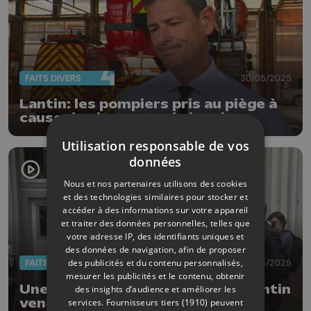
FAITS DIVERS
30/05/2025
Lantin: les pompiers pris au piège à
cause des barreaux de la prison
Utilisation responsable de vos
données
Nous et nos partenaires utilisons des cookies
et des technologies similaires pour stocker et
accéder à des informations sur votre appareil
et traiter des données personnelles, telles que
votre adresse IP, des identifiants uniques et
des données de navigation, afin de proposer
des publicités et du contenu personnalisés,
FAITS DIVERS
30/05/2025
mesurer les publicités et le contenu, obtenir
Une délégation ministérielle à Lantin
des insights d’audience et améliorer les
vendredi matin
services.
Fournisseurs tiers (1910)
peuvent