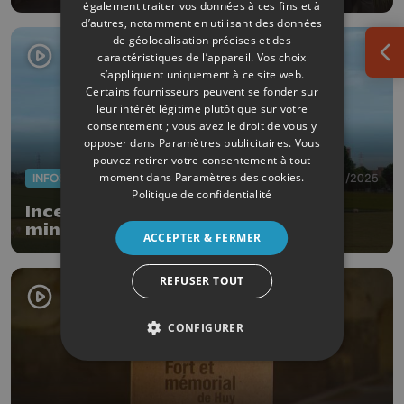
également traiter vos données à ces fins et à
d’autres, notamment en utilisant des données
de géolocalisation précises et des
caractéristiques de l’appareil. Vos choix
Ouv
s’appliquent uniquement à ce site web.
Certains fournisseurs peuvent se fonder sur
leur intérêt légitime plutôt que sur votre
consentement ; vous avez le droit de vous y
opposer dans
Paramètres publicitaires
. Vous
pouvez retirer votre consentement à tout
moment dans
Paramètres des cookies
.
INFOS
29/05/2025
Politique de confidentialité
Incendie à Lantin: une délégation
ministérielle sur les lieux
ACCEPTER & FERMER
REFUSER TOUT
CONFIGURER