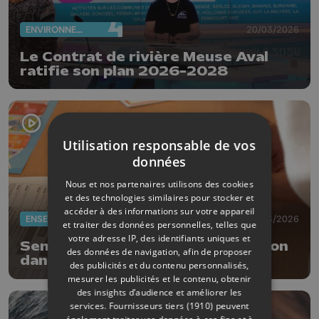
ENVIRONNEMENT
20/03/2026
Le Contrat de rivière Meuse Aval
ratifie son plan 2026-2028
Utilisation responsable de vos
données
Nous et nos partenaires utilisons des cookies
et des technologies similaires pour stocker et
accéder à des informations sur votre appareil
ENSEIGNEMENT
19/03/2026
et traiter des données personnelles, telles que
votre adresse IP, des identifiants uniques et
Semaine de l'argent: sensibilisation
des données de navigation, afin de proposer
dans les écoles
des publicités et du contenu personnalisés,
mesurer les publicités et le contenu, obtenir
des insights d’audience et améliorer les
services.
Fournisseurs tiers (1910)
peuvent