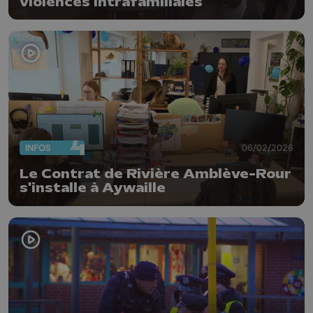
violences intrafamiliales
INFOS
06/02/2026
Le Contrat de Rivière Amblève-Rour
s'installe à Aywaille