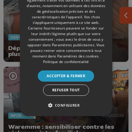
également traiter vos données à ces fins et à
d’autres, notamment en utilisant des données
de géolocalisation précises et des
caractéristiques de l’appareil. Vos choix
Ouv
s’appliquent uniquement à ce site web.
Certains fournisseurs peuvent se fonder sur
leur intérêt légitime plutôt que sur votre
SANTÉ
07/03/2026
consentement ; vous avez le droit de vous y
opposer dans
Paramètres publicitaires
. Vous
Dépistage du glaucome dans
pouvez retirer votre consentement à tout
plusieurs hôpitaux liégeois
moment dans
Paramètres des cookies
.
Politique de confidentialité
ACCEPTER & FERMER
REFUSER TOUT
CONFIGURER
INFOS
06/03/2026
Waremme : sensibiliser contre les