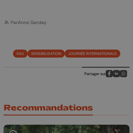
Par
Anne Gerday
EAU
SENSIBILISATION
JOURNÉE INTERNATIONALE
Partager sur
Partagez sur
Partagez 
Parta
Recommandations