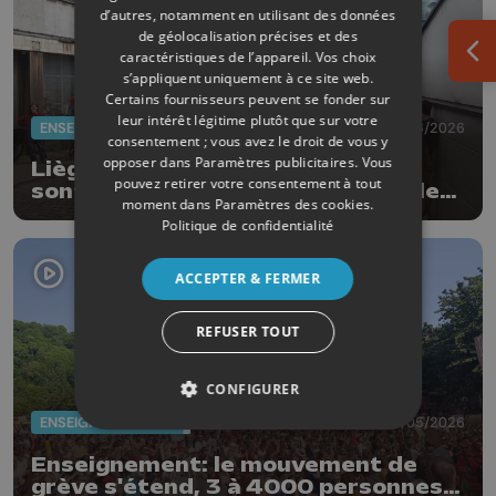
d’autres, notamment en utilisant des données
de géolocalisation précises et des
caractéristiques de l’appareil. Vos choix
Ouv
s’appliquent uniquement à ce site web.
Certains fournisseurs peuvent se fonder sur
leur intérêt légitime plutôt que sur votre
ENSEIGNEMENT
05/06/2026
consentement ; vous avez le droit de vous y
opposer dans
Paramètres publicitaires
. Vous
Liège : les enseignants en colère
pouvez retirer votre consentement à tout
sont toujours dans la rue malgré le
moment dans
Paramètres des cookies
.
vote de cette nuit
Politique de confidentialité
ACCEPTER & FERMER
REFUSER TOUT
CONFIGURER
ENSEIGNEMENT
27/05/2026
Enseignement: le mouvement de
grève s'étend, 3 à 4000 personnes