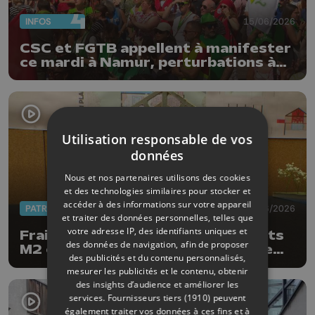
INFOS
15/06/2026
CSC et FGTB appellent à manifester
ce mardi à Namur, perturbations à
prévoir
Utilisation responsable de vos
données
Nous et nos partenaires utilisons des cookies
et des technologies similaires pour stocker et
accéder à des informations sur votre appareil
PATRIMOINE
05/06/2026
et traiter des données personnelles, telles que
votre adresse IP, des identifiants uniques et
Fraipont : les projets des étudiants
des données de navigation, afin de proposer
M2 en Architecture d'intérieur de
des publicités et du contenu personnalisés,
St-Luc Liège
mesurer les publicités et le contenu, obtenir
des insights d’audience et améliorer les
services.
Fournisseurs tiers (1910)
peuvent
également traiter vos données à ces fins et à