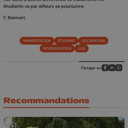
étudiants va par ailleurs se poursuivre.
F. Bonivert
MANIFESTATION
ÉTUDIANT
OCCUPATION
REVENDICATION
ULG
Partager sur
Partagez sur
Partagez 
Parta
Recommandations