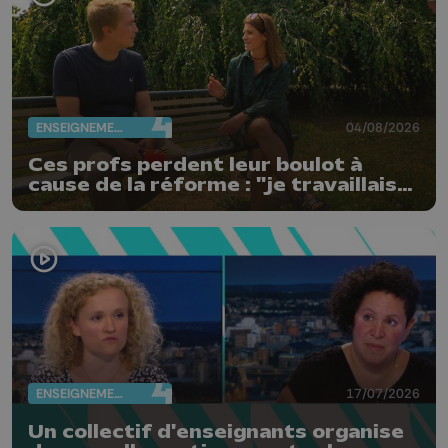
ENSEIGNEMENT
04/08/2026
Ces profs perdent leur boulot à
cause de la réforme : "je travaillais
bien plus comme prof que comme
pharmacienne"
ENSEIGNEMENT
17/07/2026
Un collectif d'enseignants organise