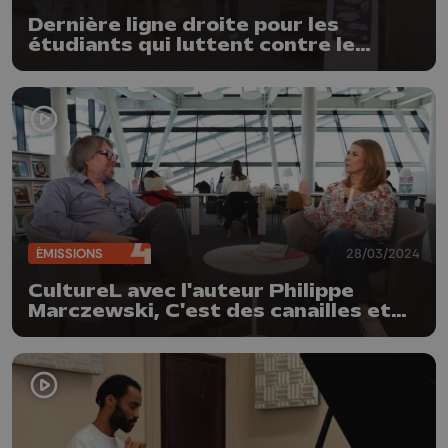
Dernière ligne droite pour les
étudiants qui luttent contre le
décret paysage
ÉMISSIONS
28/03/2024
CultureL avec l'auteur Philippe
Marczewski, C'est des canailles et
"Ubu Roi" par les Amphigouriques