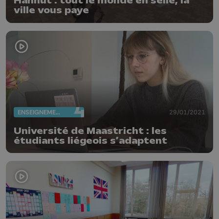
Hannut : tout le monde en selle, la
ville vous paye
ENSEIGNEMENT
29/01/2021
Université de Maastricht : les
étudiants liégeois s’adaptent