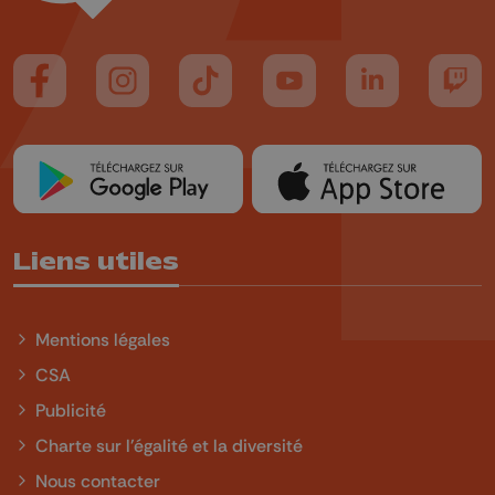
Suivez-nous sur FaceBook
Suivez-nous sur Instagram
Suivez-nous sur TikTok
Suivez-nous sur YouTube
Suivez-nous sur
Suiv
Liens utiles
Mentions légales
CSA
Publicité
Charte sur l'égalité et la diversité
Nous contacter