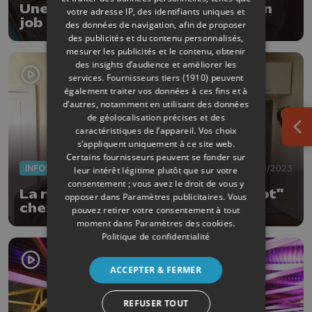
Une nouvelle appli pour trouver un
votre adresse IP, des identifiants uniques et
job d'étudiant en 5 minutes
des données de navigation, afin de proposer
des publicités et du contenu personnalisés,
mesurer les publicités et le contenu, obtenir
des insights d’audience et améliorer les
services.
Fournisseurs tiers (1910)
peuvent
également traiter vos données à ces fins et à
d’autres, notamment en utilisant des données
de géolocalisation précises et des
caractéristiques de l’appareil. Vos choix
Ouv
s’appliquent uniquement à ce site web.
Certains fournisseurs peuvent se fonder sur
INFOS
09/08/2023
leur intérêt légitime plutôt que sur votre
consentement ; vous avez le droit de vous y
La recherche de logement a la "kot"
opposer dans
Paramètres publicitaires
. Vous
chez les étudiants
pouvez retirer votre consentement à tout
moment dans
Paramètres des cookies
.
Politique de confidentialité
ACCEPTER & FERMER
REFUSER TOUT