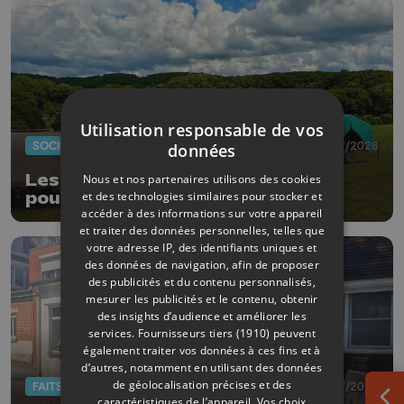
Utilisation responsable de vos
SOCIÉTÉ
29/07/2026
données
Les scouts de Fexhe sanctionnés
Nous et nos partenaires utilisons des cookies
et des technologies similaires pour stocker et
pour avoir allumé un feu
accéder à des informations sur votre appareil
et traiter des données personnelles, telles que
votre adresse IP, des identifiants uniques et
des données de navigation, afin de proposer
des publicités et du contenu personnalisés,
mesurer les publicités et le contenu, obtenir
des insights d’audience et améliorer les
services.
Fournisseurs tiers (1910)
peuvent
également traiter vos données à ces fins et à
d’autres, notamment en utilisant des données
de géolocalisation précises et des
FAITS DIVERS
28/07/2026
caractéristiques de l’appareil. Vos choix