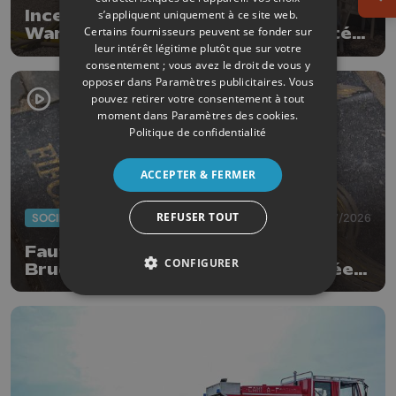
Ouv
Incendie à l’ASBL Haut Regard à
s’appliquent uniquement à ce site web.
Certains fournisseurs peuvent se fonder sur
Waremme : « les résidents ont été
leur intérêt légitime plutôt que sur votre
évacués à temps »
consentement ; vous avez le droit de vous y
opposer dans
Paramètres publicitaires
. Vous
pouvez retirer votre consentement à tout
moment dans
Paramètres des cookies
.
Politique de confidentialité
ACCEPTER & FERMER
REFUSER TOUT
SOCIÉTÉ
20/07/2026
Faut-il enlever la dalle de Patrick
CONFIGURER
Bruel qui a été à nouveau dégradée ?
"Nos ouvriers sont en vacances"