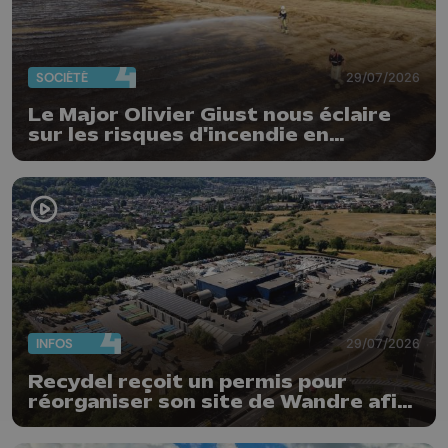
SOCIÉTÉ
29/07/2026
Le Major Olivier Giust nous éclaire
sur les risques d'incendie en
Belgique : "Un incendie comme en
Gironde ne pourrait pas avoir lieu
chez nous"
INFOS
29/07/2026
Recydel reçoit un permis pour
réorganiser son site de Wandre afin
de prévenir le risque d'incendie