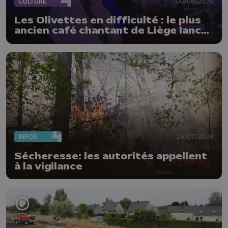
CULTURE
06/08/2026
Les Olivettes en difficulté : le plus
ancien café chantant de Liège lance
un appel au public
INFOS
29/07/2026
Sécheresse: les autorités appellent
à la vigilance