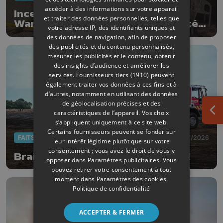
accéder à des informations sur votre appareil
Incendie à l’ASBL Haut Regard à
et traiter des données personnelles, telles que
Waremme : « les résidents ont été
votre adresse IP, des identifiants uniques et
évacués à temps »
des données de navigation, afin de proposer
des publicités et du contenu personnalisés,
mesurer les publicités et le contenu, obtenir
des insights d’audience et améliorer les
services.
Fournisseurs tiers (1910)
peuvent
également traiter vos données à ces fins et à
d’autres, notamment en utilisant des données
de géolocalisation précises et des
caractéristiques de l’appareil. Vos choix
Ouv
s’appliquent uniquement à ce site web.
Certains fournisseurs peuvent se fonder sur
FAITS DIVERS
14/07/2026
leur intérêt légitime plutôt que sur votre
consentement ; vous avez le droit de vous y
Braives : un champs de lin en feu !
opposer dans
Paramètres publicitaires
. Vous
pouvez retirer votre consentement à tout
moment dans
Paramètres des cookies
.
Politique de confidentialité
ACCEPTER & FERMER