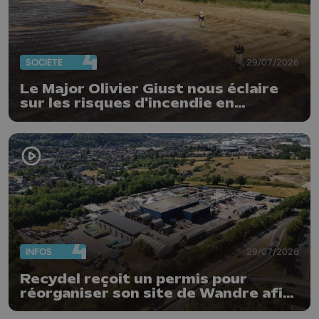
SOCIÉTÉ
29/07/2026
Le Major Olivier Giust nous éclaire
sur les risques d'incendie en
Belgique : "Un incendie comme en
Gironde ne pourrait pas avoir lieu
chez nous"
INFOS
29/07/2026
Recydel reçoit un permis pour
réorganiser son site de Wandre afin
de prévenir le risque d'incendie