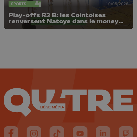
SPORTS
10/05/2026
Play-offs R2 B: les Cointoises
renversent Natoye dans le money
time
Suivez-nous sur FaceBook
Suivez-nous sur Instagram
Suivez-nous sur TikTok
Suivez-nous sur YouTube
Suivez-nous sur
Suiv