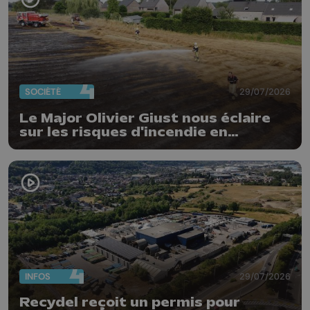
SOCIÉTÉ
29/07/2026
Le Major Olivier Giust nous éclaire
sur les risques d'incendie en
Belgique : "Un incendie comme en
Gironde ne pourrait pas avoir lieu
chez nous"
INFOS
29/07/2026
Recydel reçoit un permis pour