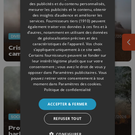
des publicités et du contenu personnalisés,
mesurer les publicités et le contenu, obtenir
des insights d’audience et améliorer les
services.
Fournisseurs tiers (1910)
peuvent
également traiter vos données à ces fins et à
d’autres, notamment en utilisant des données
DIVERS
10/07/2026
de géolocalisation précises et des
caractéristiques de l’appareil. Vos choix
Ouv
Crisnée : incendie dans les
s’appliquent uniquement à ce site web.
campagnes
Certains fournisseurs peuvent se fonder sur
leur intérêt légitime plutôt que sur votre
consentement ; vous avez le droit de vous y
opposer dans
Paramètres publicitaires
. Vous
pouvez retirer votre consentement à tout
moment dans
Paramètres des cookies
.
Politique de confidentialité
ACCEPTER & FERMER
SOCIÉTÉ
03/07/2026
REFUSER TOUT
Province : interdiction de feux,
barbecues et feux d'artifices
CONFIGURER