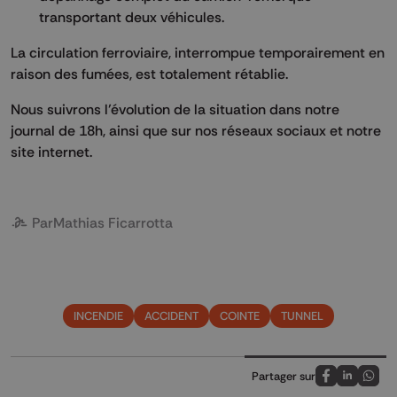
transportant deux véhicules.
La circulation ferroviaire, interrompue temporairement en
raison des fumées, est totalement rétablie.
Nous suivrons l’évolution de la situation dans notre
journal de 18h, ainsi que sur nos réseaux sociaux et notre
site internet.
Par
Mathias Ficarrotta
INCENDIE
ACCIDENT
COINTE
TUNNEL
Partager sur
Partagez sur
Partagez 
Parta