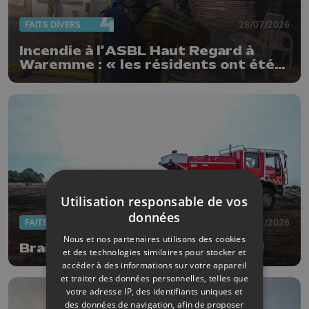
FAITS DIVERS
28/07/2026
Incendie à l’ASBL Haut Regard à
Waremme : « les résidents ont été
évacués à temps »
Utilisation responsable de vos
données
FAITS DIVERS
14/07/2026
Nous et nos partenaires utilisons des cookies
Braives : un champs de lin en feu !
et des technologies similaires pour stocker et
accéder à des informations sur votre appareil
et traiter des données personnelles, telles que
votre adresse IP, des identifiants uniques et
des données de navigation, afin de proposer