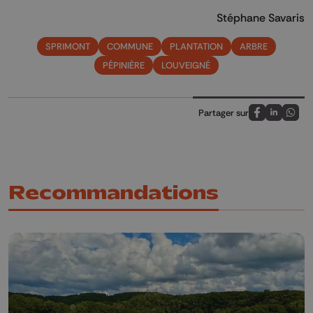
Stéphane Savaris
SPRIMONT
COMMUNE
PLANTATION
ARBRE
PÉPINIÈRE
LOUVEIGNÉ
Partager sur
Partagez sur
Partagez 
Parta
Recommandations