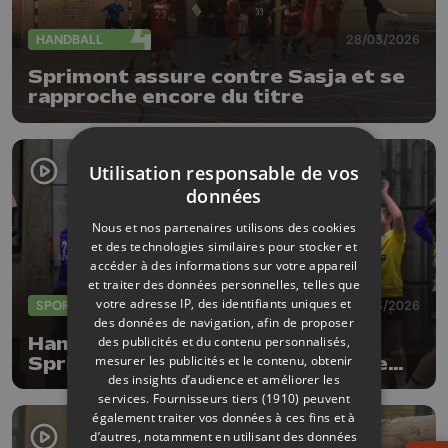
HANDBALL
28/03/2026
Sprimont assure contre Sasja et se
rapproche encore du titre
Utilisation responsable de vos
données
Nous et nos partenaires utilisons des cookies
et des technologies similaires pour stocker et
accéder à des informations sur votre appareil
et traiter des données personnelles, telles que
votre adresse IP, des identifiants uniques et
SPORTS
22/03/2026
des données de navigation, afin de proposer
Handball - Play-offs : Les
des publicités et du contenu personnalisés,
mesurer les publicités et le contenu, obtenir
Sprimontoises reviennent dans le
des insights d’audience et améliorer les
coup !
services.
Fournisseurs tiers (1910)
peuvent
également traiter vos données à ces fins et à
d’autres, notamment en utilisant des données