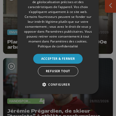
de géolocalisation précises et des
caractéristiques de l’appareil. Vos choix
Ouv
s’appliquent uniquement à ce site web.
Certains fournisseurs peuvent se fonder sur
leur intérêt légitime plutôt que sur votre
consentement ; vous avez le droit de vous y
opposer dans
Paramètres publicitaires
. Vous
ENVIRONNEMENT
05/03/2026
pouvez retirer votre consentement à tout
moment dans
Paramètres des cookies
.
Plan Canopée : Plantation du 5 000e
Politique de confidentialité
arbre dans l'espace public
ACCEPTER & FERMER
REFUSER TOUT
CONFIGURER
HANDISPORTS
28/02/2026
Jérémie Prégardien, de skieur