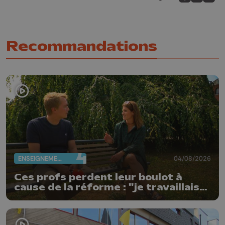
Partagez sur
Partagez 
Parta
Recommandations
ENSEIGNEMENT
04/08/2026
Ces profs perdent leur boulot à
cause de la réforme : "je travaillais
bien plus comme prof que comme
pharmacienne"