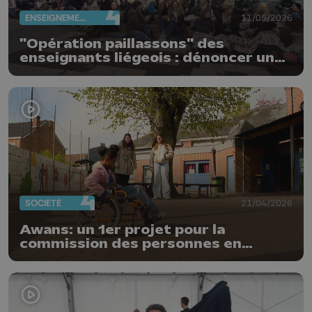
ENSEIGNEMENT
11/05/2026
"Opération paillassons" des
enseignants liégeois : dénoncer une
école piétinée
SOCIÉTÉ
21/04/2026
Awans: un 1er projet pour la
commission des personnes en
situation de handicap