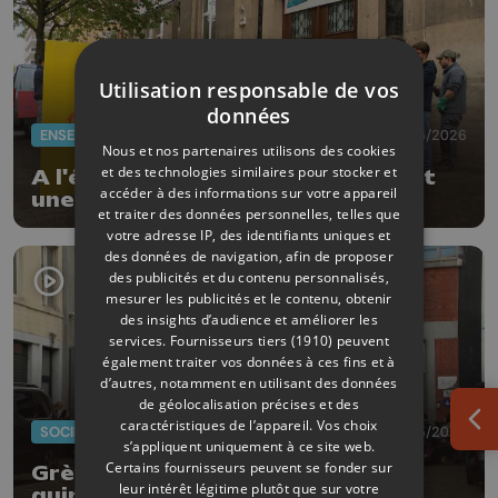
Utilisation responsable de vos
données
ENSEIGNEMENT
20/05/2026
Nous et nos partenaires utilisons des cookies
et des technologies similaires pour stocker et
A l'école Léon Mignon, la grève est
accéder à des informations sur votre appareil
une question de survie
et traiter des données personnelles, telles que
votre adresse IP, des identifiants uniques et
des données de navigation, afin de proposer
des publicités et du contenu personnalisés,
mesurer les publicités et le contenu, obtenir
des insights d’audience et améliorer les
services.
Fournisseurs tiers (1910)
peuvent
également traiter vos données à ces fins et à
d’autres, notamment en utilisant des données
de géolocalisation précises et des
caractéristiques de l’appareil. Vos choix
Ouv
SOCIÉTÉ
15/05/2026
s’appliquent uniquement à ce site web.
Certains fournisseurs peuvent se fonder sur
Grève des enseignants dans une
leur intérêt légitime plutôt que sur votre
quinzaine d'écoles liégeoises