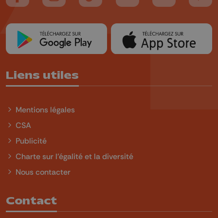
Suivez-nous sur FaceBook
Suivez-nous sur Instagram
Suivez-nous sur TikTok
Suivez-nous sur YouTube
Suivez-nous sur
Suiv
Liens utiles
Mentions légales
CSA
Publicité
Charte sur l'égalité et la diversité
Nous contacter
Contact