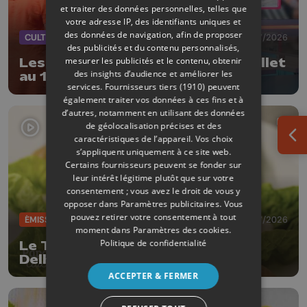
et traiter des données personnelles, telles que
votre adresse IP, des identifiants uniques et
des données de navigation, afin de proposer
CULTURE
08/07/2026
des publicités et du contenu personnalisés,
mesurer les publicités et le contenu, obtenir
Les Estivales en Volière : du 11 juillet
des insights d’audience et améliorer les
au 16 août
services.
Fournisseurs tiers (1910)
peuvent
également traiter vos données à ces fins et à
d’autres, notamment en utilisant des données
de géolocalisation précises et des
caractéristiques de l’appareil. Vos choix
Ouv
s’appliquent uniquement à ce site web.
Certains fournisseurs peuvent se fonder sur
leur intérêt légitime plutôt que sur votre
consentement ; vous avez le droit de vous y
opposer dans
Paramètres publicitaires
. Vous
pouvez retirer votre consentement à tout
ÉMISSIONS
07/07/2026
moment dans
Paramètres des cookies
.
Politique de confidentialité
Le Tartare de bœuf réussi avec
Delhaize et Dufrais
ACCEPTER & FERMER