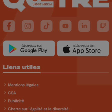
Suivez-nous sur FaceBook
Suivez-nous sur Instagram
Suivez-nous sur TikTok
Suivez-nous sur YouTube
Suivez-nous sur
Suiv
Liens utiles
Mentions légales
CSA
Publicité
Charte sur l'égalité et la diversité