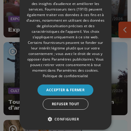
des insights d’audience et améliorer les
services.
Fournisseurs tiers (1910)
peuvent
également traiter vos données à ces fins et à
EXPOS
03/07/2026
d’autres, notamment en utilisant des données
de géolocalisation précises et des
Expo "Groinland" à la Space
caractéristiques de l’appareil. Vos choix
Ouv
s’appliquent uniquement à ce site web.
Certains fournisseurs peuvent se fonder sur
leur intérêt légitime plutôt que sur votre
consentement ; vous avez le droit de vous y
opposer dans
Paramètres publicitaires
. Vous
pouvez retirer votre consentement à tout
moment dans
Paramètres des cookies
.
Politique de confidentialité
ACCEPTER & FERMER
CULTURE
01/07/2026
Tour d'Eben-Ezer : 26e exposition
REFUSER TOUT
d'art fantastique
CONFIGURER