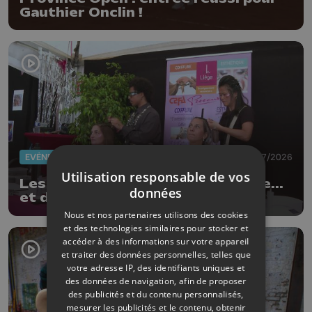
Gauthier Onclin !
EVÈNEMENTS
03/07/2026
Utilisation responsable de vos
Les Ardentes : 20 ans de musique...
données
et de style !
Nous et nos partenaires utilisons des cookies
et des technologies similaires pour stocker et
accéder à des informations sur votre appareil
et traiter des données personnelles, telles que
votre adresse IP, des identifiants uniques et
des données de navigation, afin de proposer
des publicités et du contenu personnalisés,
mesurer les publicités et le contenu, obtenir