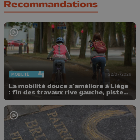
Recommandations
MOBILITÉ
22/07/2026
La mobilité douce s'améliore à Liège
: fin des travaux rive gauche, pistes
cyclo-piétonnes Avroy et
Guillemins...