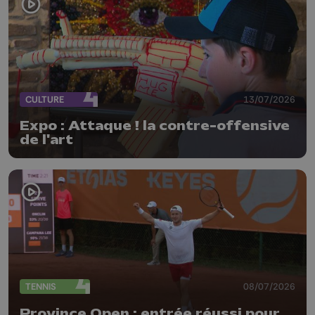
CULTURE
13/07/2026
Expo : Attaque ! la contre-offensive
de l'art
TENNIS
08/07/2026
Province Open : entrée réussi pour