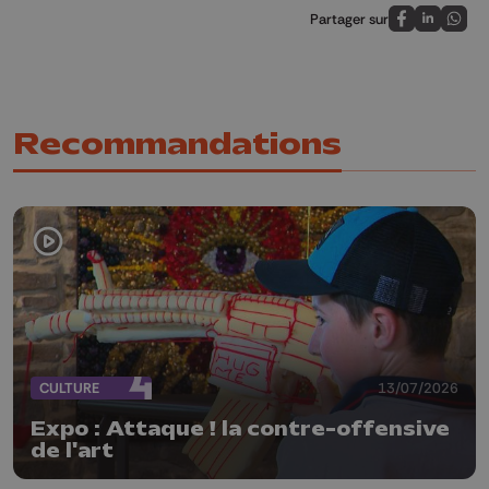
Partager sur
Partagez sur
Partagez 
Parta
Recommandations
CULTURE
13/07/2026
Expo : Attaque ! la contre-offensive
de l'art