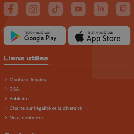
Suivez-nous sur FaceBook
Suivez-nous sur Instagram
Suivez-nous sur TikTok
Suivez-nous sur YouTube
Suivez-nous sur
Suiv
Liens utiles
Mentions légales
CSA
Publicité
Charte sur l'égalité et la diversité
Nous contacter