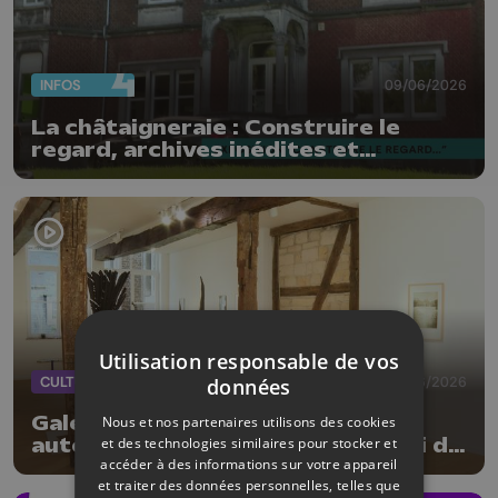
INFOS
09/06/2026
La châtaigneraie : Construire le
regard, archives inédites et
photographies contemporaines
Utilisation responsable de vos
CULTURE
08/06/2026
données
Galerie Colon : 3 artistes réunis
Nous et nos partenaires utilisons des cookies
et des technologies similaires pour stocker et
autour du noir et blanc mais aussi de
accéder à des informations sur votre appareil
la matière
et traiter des données personnelles, telles que