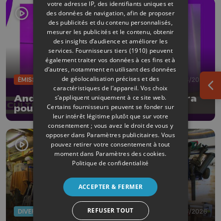
votre adresse IP, des identifiants uniques et
des données de navigation, afin de proposer
des publicités et du contenu personnalisés,
mesurer les publicités et le contenu, obtenir
des insights d’audience et améliorer les
services.
Fournisseurs tiers (1910)
peuvent
également traiter vos données à ces fins et à
d’autres, notamment en utilisant des données
de géolocalisation précises et des
ÉMISSIONS
05/06/2026
caractéristiques de l’appareil. Vos choix
Ouv
André Borbé signe un nouvel opéra
s’appliquent uniquement à ce site web.
Certains fournisseurs peuvent se fonder sur
pour le jeune public
leur intérêt légitime plutôt que sur votre
consentement ; vous avez le droit de vous y
opposer dans
Paramètres publicitaires
. Vous
pouvez retirer votre consentement à tout
moment dans
Paramètres des cookies
.
Politique de confidentialité
ACCEPTER & FERMER
REFUSER TOUT
DIVERS
03/06/2026