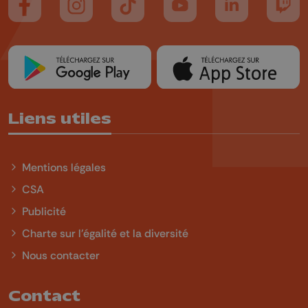
Suivez-nous sur FaceBook
Suivez-nous sur Instagram
Suivez-nous sur TikTok
Suivez-nous sur YouTube
Suivez-nous sur
Suiv
Liens utiles
Mentions légales
CSA
Publicité
Charte sur l'égalité et la diversité
Nous contacter
Contact