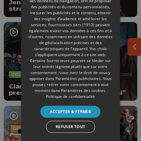
des données de navigation, afin de proposer
Jens Verbrugghe promu dans la
des publicités et du contenu personnalisés,
structure WorldTour de NSN en
mesurer les publicités et le contenu, obtenir
2027
des insights d’audience et améliorer les
services.
Fournisseurs tiers (1910)
peuvent
également traiter vos données à ces fins et à
d’autres, notamment en utilisant des données
de géolocalisation précises et des
caractéristiques de l’appareil. Vos choix
Ouv
s’appliquent uniquement à ce site web.
Certains fournisseurs peuvent se fonder sur
leur intérêt légitime plutôt que sur votre
consentement ; vous avez le droit de vous y
CYCLISME
26/04/2026
opposer dans
Paramètres publicitaires
. Vous
pouvez retirer votre consentement à tout
Cian Uijtdebroeks 23e pour sa
moment dans
Paramètres des cookies
.
première Doyenne : "Je reviendrai"
Politique de confidentialité
ACCEPTER & FERMER
REFUSER TOUT