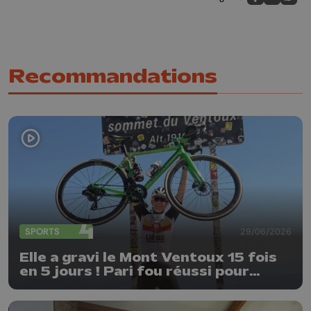
Partagez sur
Partagez 
Parta
Recommandations
SPORTS
29/06/2026
Elle a gravi le Mont Ventoux 15 fois
en 5 jours ! Pari fou réussi pour
Delphine Thirifays