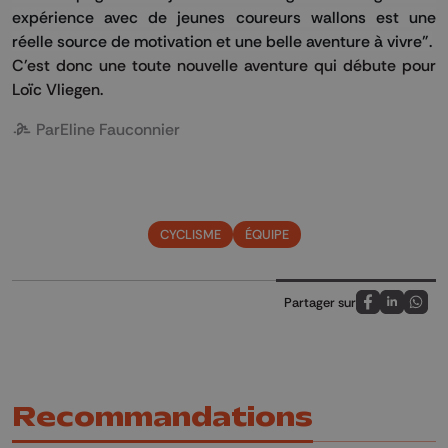
expérience avec de jeunes coureurs wallons est une
réelle source de motivation et une belle aventure à vivre".
C'est donc une toute nouvelle aventure qui débute pour
Loïc Vliegen.
Par
Eline Fauconnier
CYCLISME
ÉQUIPE
Partager sur
Partagez sur
Partagez 
Parta
Recommandations