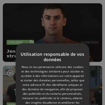
CYCLISME
01/06/2026
Jens Verbrugghe promu dans la
Utilisation responsable de vos
structure WorldTour de NSN en
données
2027
Nous et nos partenaires utilisons des cookies
et des technologies similaires pour stocker et
accéder à des informations sur votre appareil
et traiter des données personnelles, telles que
votre adresse IP, des identifiants uniques et
des données de navigation, afin de proposer
des publicités et du contenu personnalisés,
mesurer les publicités et le contenu, obtenir
des insights d’audience et améliorer les
HANDBALL
18/05/2026