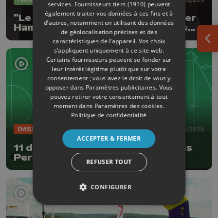
services.
Fournisseurs tiers (1910)
peuvent
également traiter vos données à ces fins et à
"Le HC Sprimont évoluera en Super
d’autres, notamment en utilisant des données
Handball League avec des joueurs
de géolocalisation précises et des
locaux"
caractéristiques de l’appareil. Vos choix
Ouv
s’appliquent uniquement à ce site web.
Certains fournisseurs peuvent se fonder sur
leur intérêt légitime plutôt que sur votre
consentement ; vous avez le droit de vous y
opposer dans
Paramètres publicitaires
. Vous
pouvez retirer votre consentement à tout
moment dans
Paramètres des cookies
.
Politique de confidentialité
ÉMISSIONS
12/05/2026
ACCEPTER & FERMER
11 dit tout avec Thomas Rodrigues
Pereira
REFUSER TOUT
CONFIGURER