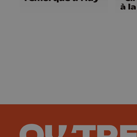
à l
Gui