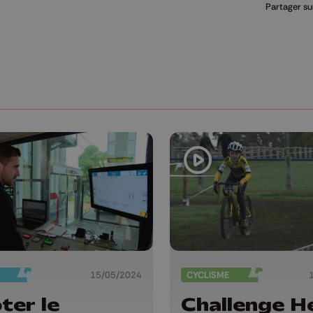
Partager su
15/05/2024
CYCLISME
oter le
Challenge H