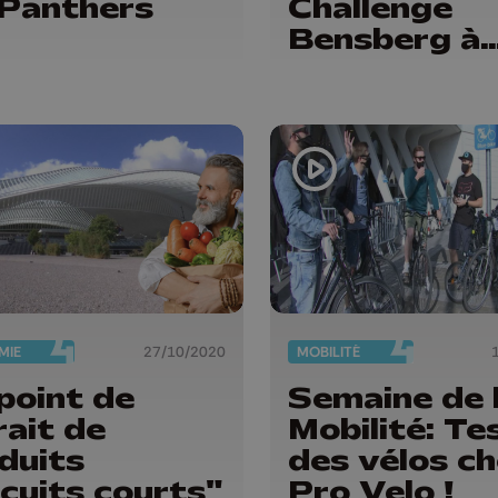
 Panthers
Challenge
Bensberg à
Flémalle
MIE
27/10/2020
MOBILITÉ
point de
Semaine de 
rait de
Mobilité: Te
duits
des vélos c
rcuits courts"
Pro Velo !