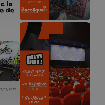
e de
🎬 Concours CUT x
Les Grignoux ✨
Concours permanent - 2 places à
gagner chaque semaine !
17/03/2023