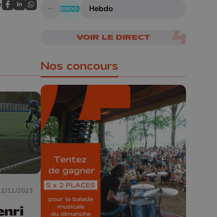
r
Hebdo
Partagez sur FaceBook
Partagez sur LinkedIn
Partagez sur Whatsapp
A suivre
VOIR LE DIRECT
Nos concours
🎁 Gagnez 5x2
places pour le
Bucolique Ferrières
Festival 🌿🎶
12/11/2023
Concours valable jusqu'au 9 août,
23h59.
enri