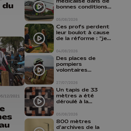
médicalisé dans de
 du
bonnes conditions à
Oupeye
05/08/2026
Ces profs perdent
leur boulot à cause
de la réforme : "je
travaillais bien plus
comme prof que
04/08/2026
comme
Des places de
pharmacienne"
pompiers
volontaires
disponibles en
province de Liège :
27/07/2026
"Un citoyen qui
Un tapis de 33
n'est formé ne
mètres a été
05/12/2021
peut pas nous
déroulé à la
aider"
e
Cathédrale de
Liège
mes
05/08/2026
800 mètres
 au
d'archives de la