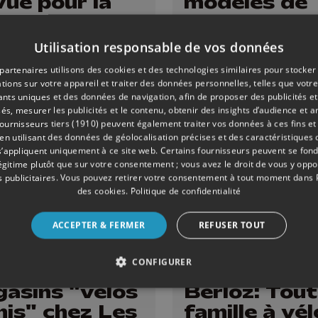
vue pour la
modèles de
lerie ?
vélos en tes
gratuit ce
Utilisation responsable de vos données
samedi à Li
partenaires utilisons des cookies et des technologies similaires pour stocker
tions sur votre appareil et traiter des données personnelles, telles que votre
iants uniques et des données de navigation, afin de proposer des publicités e
és, mesurer les publicités et le contenu, obtenir des insights d’audience et a
ournisseurs tiers (1910)
peuvent également traiter vos données à ces fins et 
 utilisant des données de géolocalisation précises et des caractéristiques d
s’appliquent uniquement à ce site web. Certains fournisseurs peuvent se fond
légitime plutôt que sur votre consentement ; vous avez le droit de vous y opp
 publicitaires
. Vous pouvez retirer votre consentement à tout moment dans
des cookies
.
Politique de confidentialité
ACCEPTER & FERMER
REFUSER TOUT
CONFIGURER
É
05/08/2022
DIVERS
asins "vélos
Berloz: Tout
is" chez Les
famille à vél