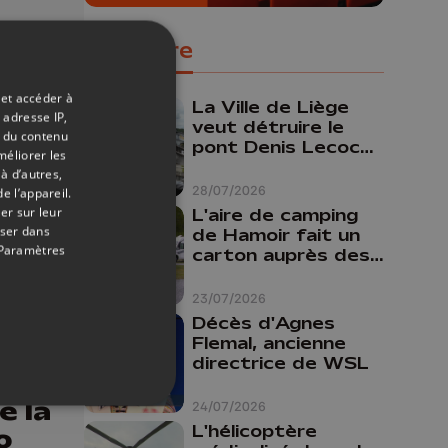
t
Populaire
ège
 et accéder à
La Ville de Liège
 adresse IP,
veut détruire le
t du contenu
pont Denis Lecocq
méliorer les
mais manque de
à d’autres,
budget pour le
28/07/2026
e l’appareil.
faire
er sur leur
L'aire de camping
oser dans
de Hamoir fait un
Paramètres
carton auprès des
touristes
23/07/2026
Décès d'Agnes
Flemal, ancienne
directrice de WSL
03/08/2022
e la
24/07/2026
L'hélicoptère
o