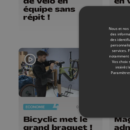
de vélo en
en 
équipe sans
Cyc
répit !
Nous et nos 
des informa
des identif
personnalis
services.
F
notamment en
Vos choix 
intérêt 
Paramètres
ECONOMIE
03/02/2023
SOCIÉT
Bicyclic met le
Mag
grand braquet !
adm