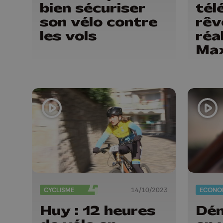
bien sécuriser
tél
son vélo contre
rêv
les vols
réa
Max
CYCLISME
14/10/2023
ECONO
Huy : 12 heures
Dé