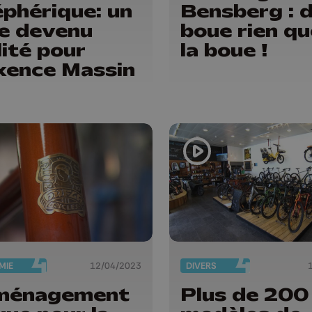
éphérique: un
Bensberg : de la
e devenu
boue rien qu
lité pour
la boue !
ence Massin
MIE
12/04/2023
DIVERS
ménagement
Plus de 200