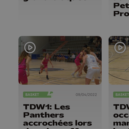
Pet
Pro
BASKET
09/04/2022
BASKE
TDW1: Les
TDW
Panthers
occ
accrochées lors
man