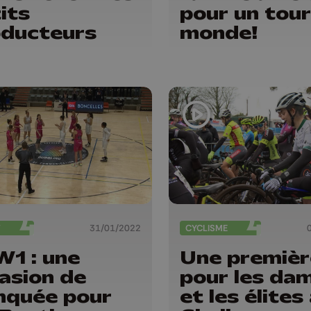
its
pour un tour
ducteurs
monde!
T
31/01/2022
CYCLISME
1 : une
Une premièr
asion de
pour les da
quée pour
et les élites