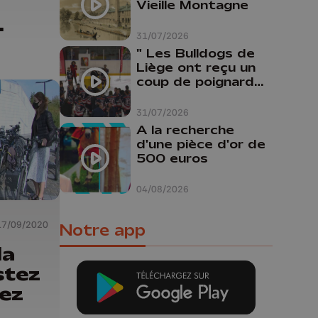
Vieille Montagne
31/07/2026
" Les Bulldogs de
Liège ont reçu un
coup de poignard
dans le dos "
31/07/2026
A la recherche
d'une pièce d'or de
500 euros
04/08/2026
17/09/2020
Notre app
la
stez
hez