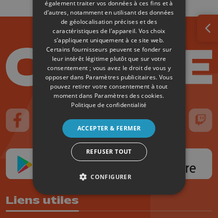
également traiter vos données à ces fins et à
d’autres, notamment en utilisant des données
de géolocalisation précises et des
caractéristiques de l’appareil. Vos choix
Ouv
s’appliquent uniquement à ce site web.
Certains fournisseurs peuvent se fonder sur
leur intérêt légitime plutôt que sur votre
consentement ; vous avez le droit de vous y
opposer dans
Paramètres publicitaires
. Vous
pouvez retirer votre consentement à tout
moment dans
Paramètres des cookies
.
Politique de confidentialité
Suivez-nous sur FaceBook
Suivez-nous sur Instagram
Suivez-nous sur TikTok
Suivez-nous sur YouTube
Suivez-nous sur
Suiv
ACCEPTER & FERMER
REFUSER TOUT
CONFIGURER
Liens utiles