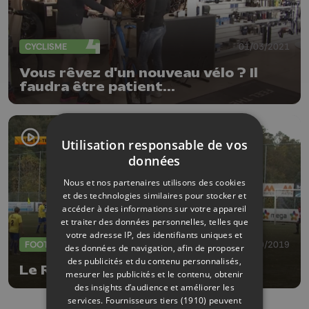
CYCLISME
01/03/2021
Vous rêvez d'un nouveau vélo ? Il
faudra être patient...
Utilisation responsable de vos
données
Nous et nos partenaires utilisons des cookies
et des technologies similaires pour stocker et
accéder à des informations sur votre appareil
et traiter des données personnelles, telles que
votre adresse IP, des identifiants uniques et
FOOTBALL
28/10/2019
des données de navigation, afin de proposer
des publicités et du contenu personnalisés,
Le RFC Liège peut s'en vouloir...
mesurer les publicités et le contenu, obtenir
des insights d’audience et améliorer les
services.
Fournisseurs tiers (1910)
peuvent