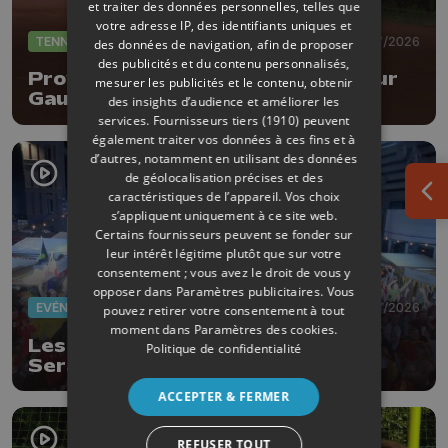
et traiter des données personnelles, telles que
votre adresse IP, des identifiants uniques et
TENNIS
08/07/2026
des données de navigation, afin de proposer
des publicités et du contenu personnalisés,
Province Open : entrée réussi pour
mesurer les publicités et le contenu, obtenir
Gauthier Onclin !
des insights d’audience et améliorer les
services.
Fournisseurs tiers (1910)
peuvent
également traiter vos données à ces fins et à
d’autres, notamment en utilisant des données
de géolocalisation précises et des
caractéristiques de l’appareil. Vos choix
Ouv
s’appliquent uniquement à ce site web.
Certains fournisseurs peuvent se fonder sur
leur intérêt légitime plutôt que sur votre
consentement ; vous avez le droit de vous y
opposer dans
Paramètres publicitaires
. Vous
EVÈNEMENTS
07/07/2026
pouvez retirer votre consentement à tout
moment dans
Paramètres des cookies
.
Les Diables Rouges font vibrer
Politique de confidentialité
Seraing en pleine nuit
ACCEPTER & FERMER
REFUSER TOUT