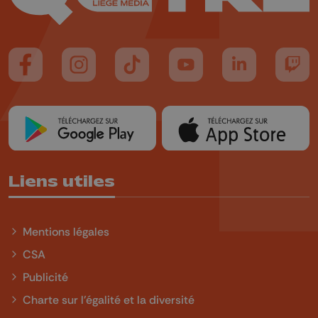
Suivez-nous sur FaceBook
Suivez-nous sur Instagram
Suivez-nous sur TikTok
Suivez-nous sur YouTube
Suivez-nous sur
Suiv
Liens utiles
Mentions légales
CSA
Publicité
Charte sur l'égalité et la diversité