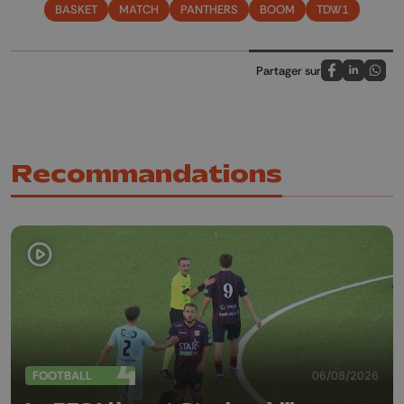
BASKET
MATCH
PANTHERS
BOOM
TDW1
Partager sur
Partagez sur
Partagez 
Parta
Recommandations
FOOTBALL
06/08/2026