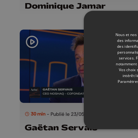
Dominique Jamar
Nous et nos 
des informa
des identif
personnalis
services.
F
notamment en
Vos choix 
intérêt 
Paramètres
30 min
- Publié le 23/05/2026
Gaëtan Servais