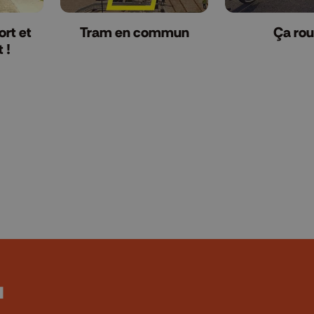
ort et
Tram en commun
Ça rou
 !