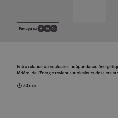
Partager sur
Partagez sur FaceBook
Partagez sur LinkedIn
Partagez sur Whatsapp
Entre relance du nucléaire, indépendance énergétique
fédéral de l’Énergie revient sur plusieurs dossiers 
30 min