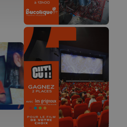
🎬 Concours CUT x
Les Grignoux ✨
Concours permanent - 2 places à
gagner chaque semaine !