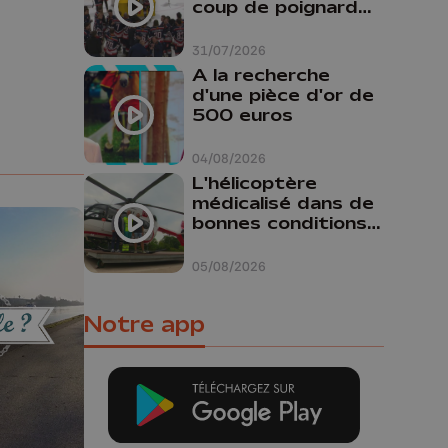
coup de poignard
dans le dos "
31/07/2026
A la recherche
d'une pièce d'or de
500 euros
04/08/2026
L'hélicoptère
médicalisé dans de
bonnes conditions à
Oupeye
05/08/2026
Notre app