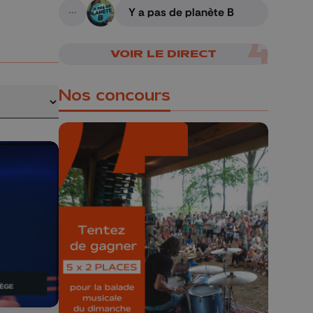
Y a pas de planète B
A suivre
VOIR LE DIRECT
Nos concours
🎁 Gagnez 5x2
places pour le
Bucolique Ferrières
Festival 🌿🎶
Concours valable jusqu'au 9 août,
23h59.