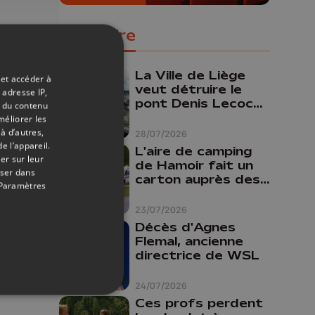
Populaire
La Ville de Liège
 et accéder à
veut détruire le
 adresse IP,
pont Denis Lecocq
t du contenu
mais manque de
méliorer les
budget pour le
à d’autres,
28/07/2026
faire
e l’appareil.
L'aire de camping
er sur leur
de Hamoir fait un
oser dans
carton auprès des
Paramètres
touristes
23/07/2026
Décès d'Agnes
Flemal, ancienne
directrice de WSL
24/07/2026
Ces profs perdent