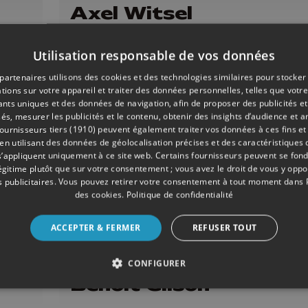
Axel Witsel
Utilisation responsable de vos données
partenaires utilisons des cookies et des technologies similaires pour stocker
tions sur votre appareil et traiter des données personnelles, telles que votre
iants uniques et des données de navigation, afin de proposer des publicités e
és, mesurer les publicités et le contenu, obtenir des insights d’audience et a
ournisseurs tiers (1910)
peuvent également traiter vos données à ces fins et 
 utilisant des données de géolocalisation précises et des caractéristiques d
s’appliquent uniquement à ce site web. Certains fournisseurs peuvent se fond
légitime plutôt que sur votre consentement ; vous avez le droit de vous y opp
 publicitaires
. Vous pouvez retirer votre consentement à tout moment dans
des cookies
.
Politique de confidentialité
ACCEPTER & FERMER
REFUSER TOUT
30 min
- Publié le 16/05/2026
CONFIGURER
Benoît Gilson