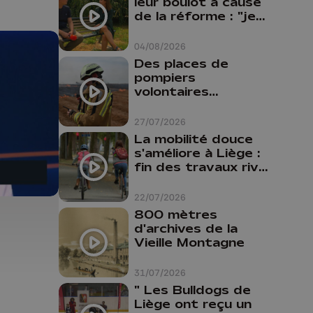
leur boulot à cause
de la réforme : "je
travaillais bien plus
comme prof que
04/08/2026
comme
Des places de
pharmacienne"
pompiers
volontaires
disponibles en
province de Liège :
27/07/2026
"Un citoyen qui
La mobilité douce
n'est formé ne
s'améliore à Liège :
peut pas nous
fin des travaux rive
aider"
gauche, pistes
cyclo-piétonnes
22/07/2026
Avroy et
800 mètres
Guillemins...
d'archives de la
Vieille Montagne
31/07/2026
" Les Bulldogs de
Liège ont reçu un