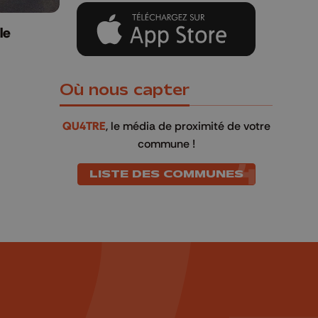
le
Où nous capter
QU4TRE
, le média de proximité de votre
commune !
LISTE DES COMMUNES