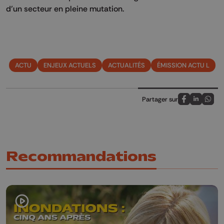
d’un secteur en pleine mutation.
ACTU
ENJEUX ACTUELS
ACTUALITÉS
ÉMISSION ACTU L
Partager sur
Partagez sur
Partagez 
Parta
Recommandations