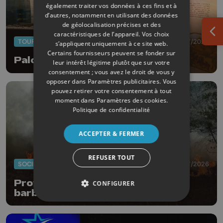
également traiter vos données à ces fins et à
d’autres, notamment en utilisant des données
de géolocalisation précises et des
caractéristiques de l’appareil. Vos choix
Ouv
TOURISME
08/07/2026
s’appliquent uniquement à ce site web.
Certains fournisseurs peuvent se fonder sur
Palogne : 3 musées à la ferme
leur intérêt légitime plutôt que sur votre
consentement ; vous avez le droit de vous y
opposer dans
Paramètres publicitaires
. Vous
pouvez retirer votre consentement à tout
moment dans
Paramètres des cookies
.
Politique de confidentialité
ACCEPTER & FERMER
REFUSER TOUT
SOCIÉTÉ
03/07/2026
Province : interdiction de feux,
CONFIGURER
barbecues et feux d'artifices