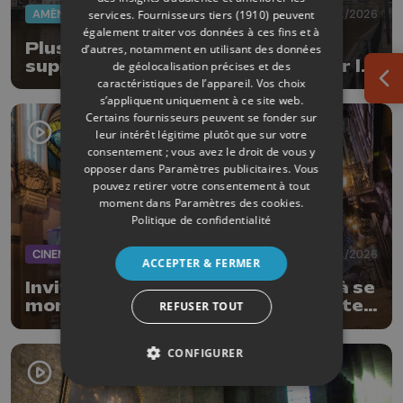
AMÉNAGEMENT DU TERRITOIRE
14/01/2026
services.
Fournisseurs tiers (1910)
peuvent
également traiter vos données à ces fins et à
Plus d’1,6 million d’euros
d’autres, notamment en utilisant des données
supplémentaire pour transformer la
de géolocalisation précises et des
rive gauche de Huy
caractéristiques de l’appareil. Vos choix
Ouv
s’appliquent uniquement à ce site web.
Certains fournisseurs peuvent se fonder sur
leur intérêt légitime plutôt que sur votre
consentement ; vous avez le droit de vous y
opposer dans
Paramètres publicitaires
. Vous
pouvez retirer votre consentement à tout
moment dans
Paramètres des cookies
.
Politique de confidentialité
CINEMA
09/01/2026
ACCEPTER & FERMER
Invité : les Grignoux s'apprêtent à se
montrer résilient dans un contexte
REFUSER TOUT
difficile
CONFIGURER