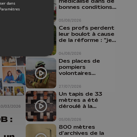
médicalisé dans de
 des
oser dans
bonnes conditions à
Paramètres
Oupeye
05/08/2026
Ces profs perdent
leur boulot à cause
de la réforme : "je
travaillais bien plus
comme prof que
04/08/2026
comme
Des places de
pharmacienne"
pompiers
volontaires
disponibles en
province de Liège :
27/07/2026
"Un citoyen qui
Un tapis de 33
n'est formé ne
mètres a été
peut pas nous
déroulé à la
10/03/2026
aider"
Cathédrale de
B :
Liège
05/08/2026
800 mètres
d'archives de la
, un