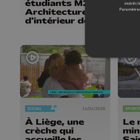
étudiants M2 en
au 
intérêt 
Paramètres
Architecture
d'intérieur de
St-Luc Liège
SOCIAL
14/04/2026
SPORT
À Liège, une
Le 
crèche qui
min
accueille les
Sai