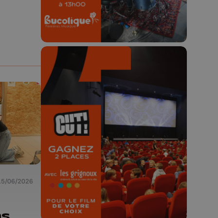
🎬 Concours CUT x
Les Grignoux ✨
Concours permanent - 2 places à
gagner chaque semaine !
15/06/2026
ns