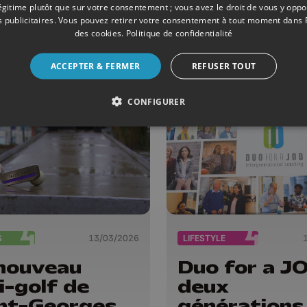
chalumeau !
principe clé
légitime plutôt que sur votre consentement ; vous avez le droit de vous y opp
 publicitaires
. Vous pouvez retirer votre consentement à tout moment dans
voitures
des cookies
.
Politique de confidentialité
électriques
ACCEPTER & FERMER
REFUSER TOUT
CONFIGURER
S
13/03/2026
LIFESTYLE
nouveau
Duo for a JO
i-golf de
deux
nt-Georges
générations