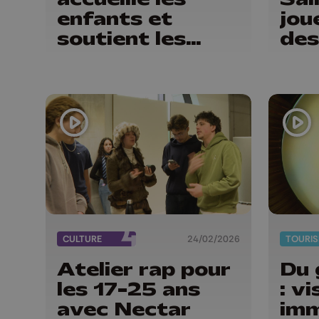
enfants et
jou
soutient les
des
parents
CULTURE
24/02/2026
TOURI
Atelier rap pour
Du 
les 17-25 ans
: vi
avec Nectar
imm