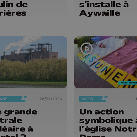
lin de
s'installe à
rières
Aywaille
ENVIRONNEMENT
28/01/2026
INFOS
 grande
Un action
trale
symbolique 
léaire à
l’église Not