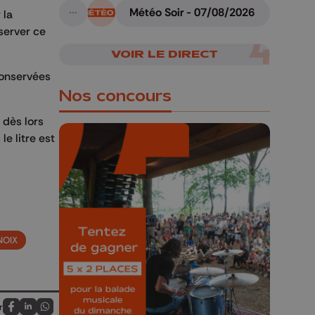
Météo Soir - 07/08/2026
 la
A suivre
server ce
VOIR LE DIRECT
 conservées
Nos concours
 dès lors
le litre est
🎁 Gagnez 5x2
places pour le
Bucolique Ferrières
NOIX
Festival 🌿🎶
Concours valable jusqu'au 9 août,
23h59.
r
Partagez sur FaceBook
Partagez sur LinkedIn
Partagez sur Whatsapp