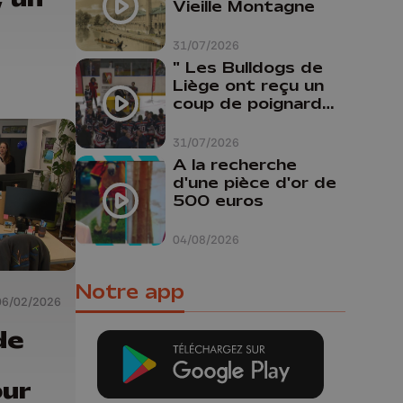
Vieille Montagne
31/07/2026
" Les Bulldogs de
Liège ont reçu un
coup de poignard
dans le dos "
31/07/2026
A la recherche
d'une pièce d'or de
500 euros
04/08/2026
Notre app
06/02/2026
de
ur