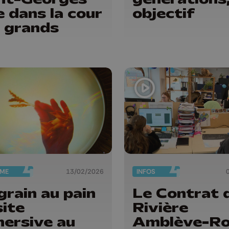
e dans la cour
objectif
 grands
SME
13/02/2026
INFOS
grain au pain
Le Contrat 
site
Rivière
ersive au
Amblève-Ro