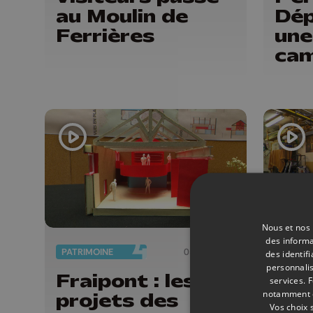
au Moulin de
Dép
Ferrières
une
ca
Nous et nos 
des informa
PATRIMOINE
05/06/2026
DIVERS
des identif
personnalis
Fraipont : les
Scu
services.
F
notamment en
projets des
tro
Vos choix 