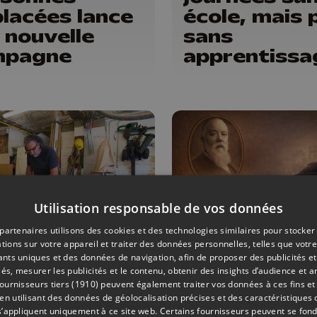
lacées lance
école, mais 
 nouvelle
sans
mpagne
apprentissa
Utilisation responsable de vos données
partenaires utilisons des cookies et des technologies similaires pour stocker
tions sur votre appareil et traiter des données personnelles, telles que votre
03/06/2026
HISTOIRE
iants uniques et des données de navigation, afin de proposer des publicités e
és, mesurer les publicités et le contenu, obtenir des insights d’audience et a
lptures à la
Ce Liégeois 
ournisseurs tiers (1910)
peuvent également traiter vos données à ces fins et 
 utilisant des données de géolocalisation précises et des caractéristiques d
nçonneuse et
l’origine d’u
s’appliquent uniquement à ce site web. Certains fournisseurs peuvent se fond