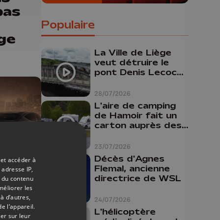
pas
Populaire
ge
La Ville de Liège
veut détruire le
pont Denis Lecocq
mais manque de
budget pour le
28/07/2026
faire
L'aire de camping
de Hamoir fait un
carton auprès des
touristes
23/07/2026
Décès d'Agnes
 et accéder à
Flemal, ancienne
 adresse IP,
21/04/2026
directrice de WSL
t du contenu
méliorer les
à
à d’autres,
24/07/2026
e l’appareil.
n
L'hélicoptère
er sur leur