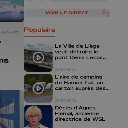
VOIR LE DIRECT
Populaire
17/04/2025
"
La Ville de Liège
veut détruire le
pont Denis Lecocq
ns
mais manque de
budget pour le
28/07/2026
faire
L'aire de camping
de Hamoir fait un
carton auprès des
touristes
23/07/2026
Décès d'Agnes
Flemal, ancienne
directrice de WSL