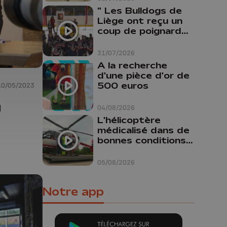
" Les Bulldogs de
Liège ont reçu un
coup de poignard
dans le dos "
31/07/2026
A la recherche
d'une pièce d'or de
500 euros
10/05/2023
u
04/08/2026
L'hélicoptère
médicalisé dans de
bonnes conditions à
Oupeye
05/08/2026
Notre app