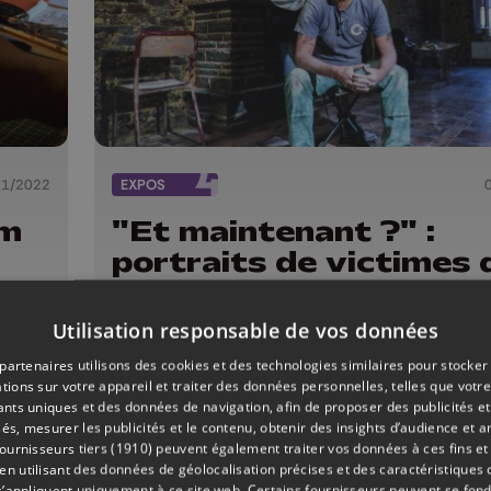
11/2022
EXPOS
um
"Et maintenant ?" :
portraits de victimes 
inondations par le
photographe Michel
Utilisation responsable de vos données
Tonneau
partenaires utilisons des cookies et des technologies similaires pour stocker
tions sur votre appareil et traiter des données personnelles, telles que votre
iants uniques et des données de navigation, afin de proposer des publicités e
és, mesurer les publicités et le contenu, obtenir des insights d’audience et a
ournisseurs tiers (1910)
peuvent également traiter vos données à ces fins et 
 utilisant des données de géolocalisation précises et des caractéristiques d
s’appliquent uniquement à ce site web. Certains fournisseurs peuvent se fond