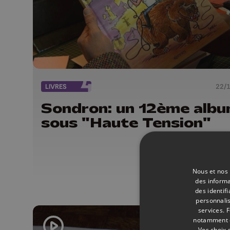
LIVRES
22/
Sondron: un 12ème alb
sous "Haute Tension"
Nous et nos 
des informa
des identif
personnalis
services.
F
notamment en
Vos choix 