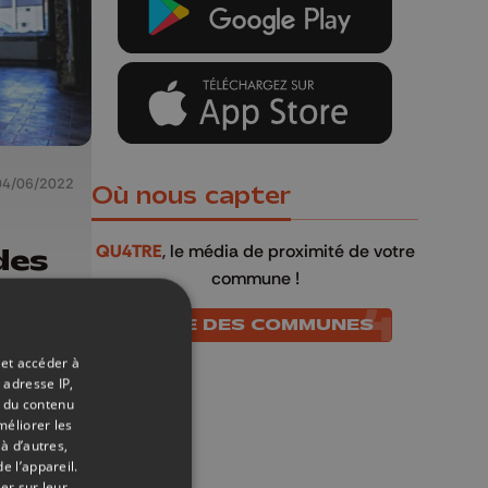
04/06/2022
Où nous capter
QU4TRE
, le média de proximité de votre
des
commune !
LISTE DES COMMUNES
 et accéder à
 adresse IP,
t du contenu
méliorer les
à d’autres,
e l’appareil.
er sur leur