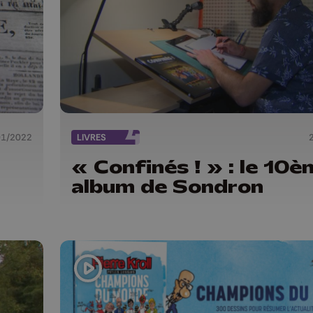
01/2022
LIVRES
« Confinés ! » : le 10è
album de Sondron