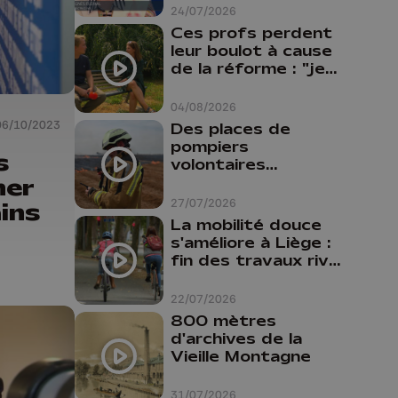
24/07/2026
Ces profs perdent
leur boulot à cause
de la réforme : "je
travaillais bien plus
comme prof que
04/08/2026
comme
06/10/2023
Des places de
pharmacienne"
pompiers
s
volontaires
ner
disponibles en
province de Liège :
27/07/2026
ins
"Un citoyen qui
La mobilité douce
n'est formé ne
s'améliore à Liège :
peut pas nous
fin des travaux rive
aider"
gauche, pistes
cyclo-piétonnes
22/07/2026
Avroy et
800 mètres
Guillemins...
d'archives de la
Vieille Montagne
31/07/2026