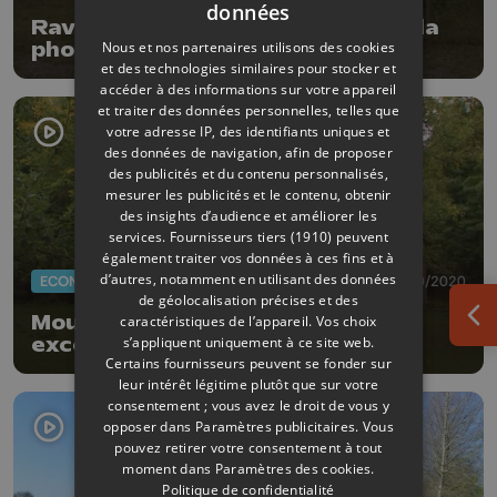
données
Ravel Expo 2021 met à l'honneur la
Nous et nos partenaires utilisons des cookies
photographie de studio
et des technologies similaires pour stocker et
accéder à des informations sur votre appareil
et traiter des données personnelles, telles que
votre adresse IP, des identifiants uniques et
des données de navigation, afin de proposer
des publicités et du contenu personnalisés,
mesurer les publicités et le contenu, obtenir
des insights d’audience et améliorer les
services.
Fournisseurs tiers (1910)
peuvent
également traiter vos données à ces fins et à
d’autres, notamment en utilisant des données
ECONOMIE
05/10/2020
de géolocalisation précises et des
Moulin du Stwerdu: année
caractéristiques de l’appareil. Vos choix
Ouv
s’appliquent uniquement à ce site web.
exceptionnelle pour les noix
Certains fournisseurs peuvent se fonder sur
leur intérêt légitime plutôt que sur votre
consentement ; vous avez le droit de vous y
opposer dans
Paramètres publicitaires
. Vous
pouvez retirer votre consentement à tout
moment dans
Paramètres des cookies
.
Politique de confidentialité