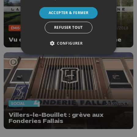
ACCEPTER & FERMER
REFUSER TOUT
ÉMISSIONS
01/06/2018
Vu du Ciel : la vallée de la Mehaigne
CONFIGURER
SOCIAL
21/09/2017
Villers-le-Bouillet : grève aux
Fonderies Fallais