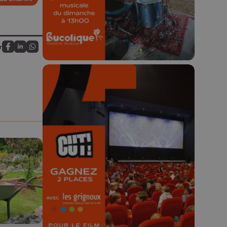
23h59.
r
Partagez sur FaceBook
Partagez sur LinkedIn
Partagez sur Whatsapp
🎬 Concours CUT x
Les Grignoux ✨
Concours permanent - 2 places à
gagner chaque semaine !