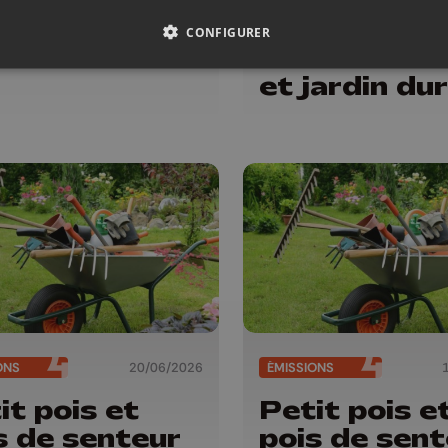
s de senteur
Fermes
Ouvertes :
CONFIGURER
fleurs sauv
et jardin du
ONS
20/06/2026
ÉMISSIONS
it pois et
Petit pois e
s de senteur
pois de sent