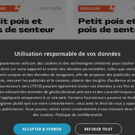
ONS
25/07/2026
ÉMISSIONS
it pois et
Petit pois e
s de senteur
pois de sent
Utilisation responsable de vos données
partenaires utilisons des cookies et des technologies similaires pour stocker
tions sur votre appareil et traiter des données personnelles, telles que votre
iants uniques et des données de navigation, afin de proposer des publicités e
és, mesurer les publicités et le contenu, obtenir des insights d’audience et a
ournisseurs tiers (1910)
peuvent également traiter vos données à ces fins et 
 utilisant des données de géolocalisation précises et des caractéristiques d
s’appliquent uniquement à ce site web. Certains fournisseurs peuvent se fond
légitime plutôt que sur votre consentement ; vous avez le droit de vous y opp
 publicitaires
. Vous pouvez retirer votre consentement à tout moment dans
des cookies
.
Politique de confidentialité
ONS
04/07/2026
ENVIRONNEMENT
it pois et
Journées
ACCEPTER & FERMER
REFUSER TOUT