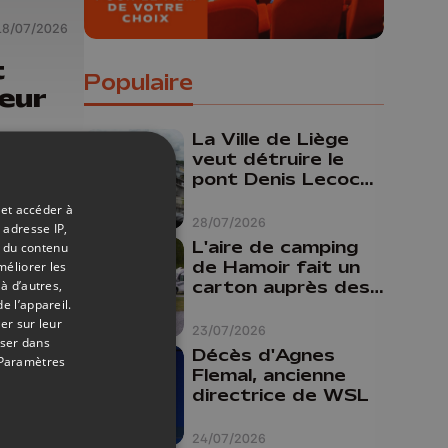
18/07/2026
t
Populaire
eur
La Ville de Liège
veut détruire le
pont Denis Lecocq
mais manque de
 et accéder à
budget pour le
28/07/2026
 adresse IP,
faire
L'aire de camping
t du contenu
de Hamoir fait un
méliorer les
carton auprès des
à d’autres,
e l’appareil.
touristes
er sur leur
23/07/2026
oser dans
Décès d'Agnes
Paramètres
Flemal, ancienne
29/06/2026
directrice de WSL
24/07/2026