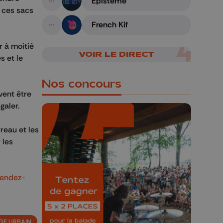
Epistème
A suivre
, ces sacs
French Kif
A suivre
 à moitié
VOIR LE DIRECT
s et le
Nos concours
vent être
galer.
reau et les
 les
🎁 Gagnez 5x2
places pour le
rendez-
Bucolique Ferrières
Festival 🌿🎶
Concours valable jusqu'au 9 août,
GE URBAIN