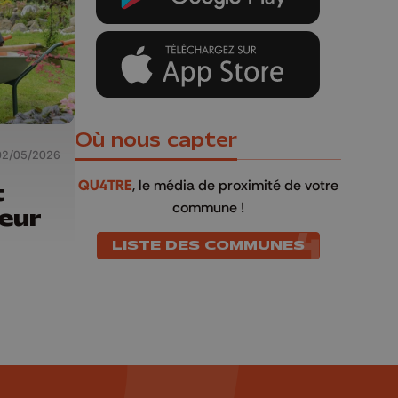
Où nous capter
02/05/2026
QU4TRE
, le média de proximité de votre
t
commune !
eur
LISTE DES COMMUNES