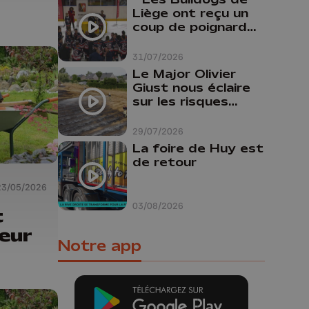
Liège ont reçu un
coup de poignard
dans le dos "
31/07/2026
Le Major Olivier
Giust nous éclaire
sur les risques
d'incendie en
Belgique : "Un
29/07/2026
incendie comme en
La foire de Huy est
Gironde ne pourrait
de retour
pas avoir lieu chez
nous"
23/05/2026
03/08/2026
t
eur
Notre app