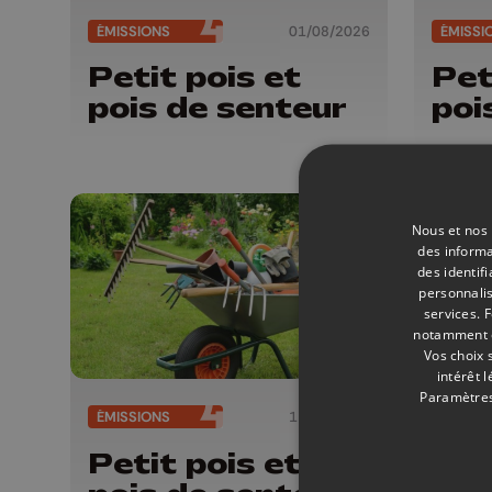
ÉMISSIONS
01/08/2026
ÉMISSI
Petit pois et
Pet
pois de senteur
poi
Nous et nos 
des informa
des identif
personnalis
services.
F
notamment en
Vos choix 
intérêt 
Paramètres
ÉMISSIONS
11/07/2026
ÉMISSI
Petit pois et
Pet