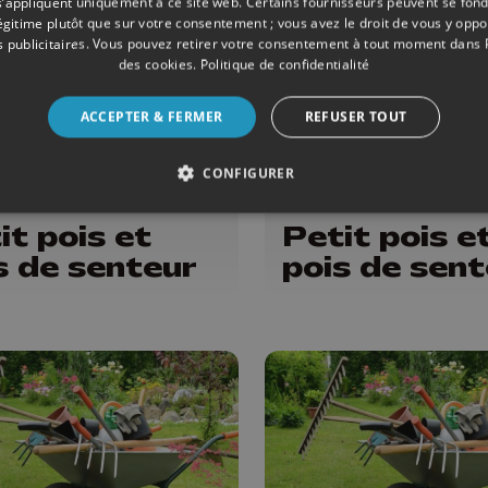
s’appliquent uniquement à ce site web. Certains fournisseurs peuvent se fond
légitime plutôt que sur votre consentement ; vous avez le droit de vous y opp
 publicitaires
. Vous pouvez retirer votre consentement à tout moment dans
des cookies
.
Politique de confidentialité
ACCEPTER & FERMER
REFUSER TOUT
CONFIGURER
ONS
20/06/2026
ÉMISSIONS
it pois et
Petit pois e
s de senteur
pois de sent