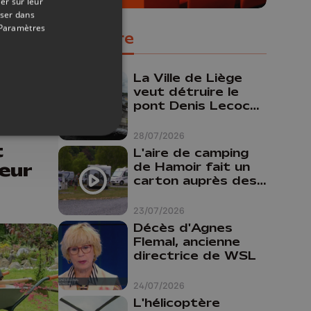
er sur leur
oser dans
Paramètres
Populaire
La Ville de Liège
veut détruire le
pont Denis Lecocq
mais manque de
13/06/2026
budget pour le
28/07/2026
t
faire
L'aire de camping
eur
de Hamoir fait un
carton auprès des
touristes
23/07/2026
Décès d'Agnes
Flemal, ancienne
directrice de WSL
24/07/2026
L'hélicoptère