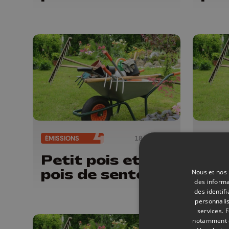
ÉMISSIONS
18/07/2026
ÉMISSI
Petit pois et
Pet
pois de senteur
poi
Nous et nos 
des informa
des identif
personnalis
services.
F
notamment en