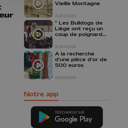
Vieille Montagne
t
eur
31/07/2026
" Les Bulldogs de
Liège ont reçu un
coup de poignard
dans le dos "
31/07/2026
A la recherche
d'une pièce d'or de
500 euros
04/08/2026
Notre app