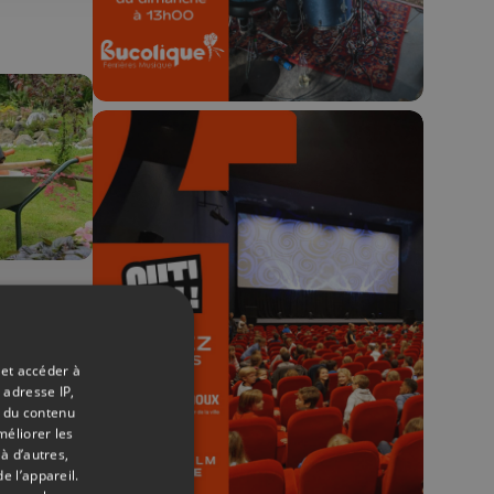
🎬 Concours CUT x
Les Grignoux ✨
04/07/2026
Concours permanent - 2 places à
t
gagner chaque semaine !
eur
 et accéder à
 adresse IP,
t du contenu
méliorer les
à d’autres,
e l’appareil.