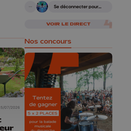
Se déconnecter pour
A suivre
mieux se reconnecter
VOIR LE DIRECT
Nos concours
🎁 Gagnez 5x2
places pour le
Bucolique Ferrières
Festival 🌿🎶
25/07/2026
t
Concours valable jusqu'au 9 août,
eur
23h59.