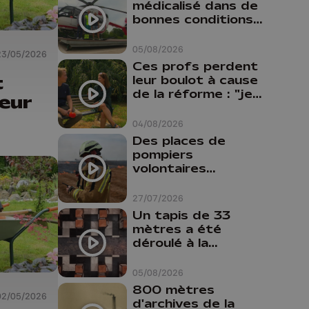
médicalisé dans de
bonnes conditions à
Oupeye
05/08/2026
23/05/2026
Ces profs perdent
t
leur boulot à cause
de la réforme : "je
eur
travaillais bien plus
comme prof que
04/08/2026
comme
Des places de
pharmacienne"
pompiers
volontaires
disponibles en
province de Liège :
27/07/2026
"Un citoyen qui
Un tapis de 33
n'est formé ne
mètres a été
peut pas nous
déroulé à la
aider"
Cathédrale de
Liège
05/08/2026
800 mètres
02/05/2026
d'archives de la