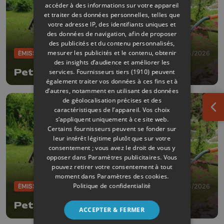
accéder à des informations sur votre appareil
et traiter des données personnelles, telles que
votre adresse IP, des identifiants uniques et
des données de navigation, afin de proposer
des publicités et du contenu personnalisés,
mesurer les publicités et le contenu, obtenir
ÉMISSIONS
13/06/2026
des insights d’audience et améliorer les
Petit pois et pois de senteur
services.
Fournisseurs tiers (1910)
peuvent
également traiter vos données à ces fins et à
d’autres, notamment en utilisant des données
de géolocalisation précises et des
caractéristiques de l’appareil. Vos choix
Ouv
s’appliquent uniquement à ce site web.
Certains fournisseurs peuvent se fonder sur
leur intérêt légitime plutôt que sur votre
consentement ; vous avez le droit de vous y
opposer dans
Paramètres publicitaires
. Vous
pouvez retirer votre consentement à tout
moment dans
Paramètres des cookies
.
Politique de confidentialité
ÉMISSIONS
06/06/2026
Petit pois et pois de senteur
ACCEPTER & FERMER