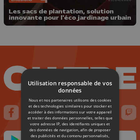
Les sacs de plantation, solution
innovante pour l'éco jardinage urbain
Utilisation responsable de vos
données
Nous et nos partenaires utilisons des cookies
et des technologies similaires pour stocker et
accéder à des informations sur votre appareil
Suivez-nous sur FaceBook
Suivez-nous sur Instagram
Suivez-nous sur TikTok
Suivez-nous sur YouTube
Suivez-nous sur
Suiv
et traiter des données personnelles, telles que
votre adresse IP, des identifiants uniques et
des données de navigation, afin de proposer
des publicités et du contenu personnalisés,