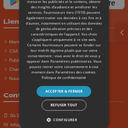
mesurer les publicités et le contenu, obtenir
des insights d’audience et améliorer les
services.
Fournisseurs tiers (1910)
peuvent
également traiter vos données à ces fins et à
Liens utiles
d’autres, notamment en utilisant des données
de géolocalisation précises et des
caractéristiques de l’appareil. Vos choix
Ouv
s’appliquent uniquement à ce site web.
Mentions légales
Certains fournisseurs peuvent se fonder sur
leur intérêt légitime plutôt que sur votre
CSA
consentement ; vous avez le droit de vous y
Publicité
opposer dans
Paramètres publicitaires
. Vous
pouvez retirer votre consentement à tout
Charte sur l'égalité et la diversité
moment dans
Paramètres des cookies
.
Politique de confidentialité
Nous contacter
ACCEPTER & FERMER
Contact
REFUSER TOUT
04 254 99 99
CONFIGURER
info@qu4tre.be