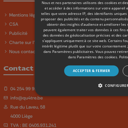
Nous et nos partenaires utilisons des cookies et de
et accéder à des informations sur votre appareil 
telles que votre adresse IP, des identifiants unique
Mentions légales
proposer des publicités et du contenu personnalisés,
CSA
obtenir des insights d’audience et améliorer les 
peuvent également traiter vos données à ces fins e
Publicité
des données de géolocalisation précises et des cara
s’appliquent uniquement à ce site web. Certains fo
Charte sur l'égalité et la diversité
intérêt légitime plutôt que sur votre consentement 
Nous contacter
dans
Paramètres publicitaires
. Vous pouvez retir
dans
Paramètres des cookies
.
Polit
Contact
ACCEPTER & FERMER
CONFIGURE
04 254 99 99
info@qu4tre.be
Rue du Laveu, 58
4000 Liège
TVA : BE 0405.931.241