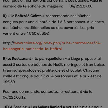
Pour plus d’informations concernant ces bûches, voici le
numéro de téléphone du magasin: 04/252.07.00
8) « Le Beffroi à Cointe »
recommande ses bûches
conçues pour une clientèle de 1 à 8 personnes. A la carte,
des bûches traditionnelles ou des bavarois. Les prix
varient entre 4€50 et 35€
http://
www.cointe.org/index.php/pubs-commerces/34-
boulangerie-patisserie-le-beffroi
9) Le Restaurant « Le pain quotidien »
à Liège propose lui
aussi 3 sortes de bûches de Noël!: meringue et framboise,
tiramisu spéculoos et profiterole et chocolat. Chacune
d’elle est conçue pour 3 ou 4 personnes et le prix est de
19€50.
Pour une commande, contactez le restaurant via le
04/223.60.12
10)
A Seraing,
« Les Salons Ranieri »
vous fait plaisir pour