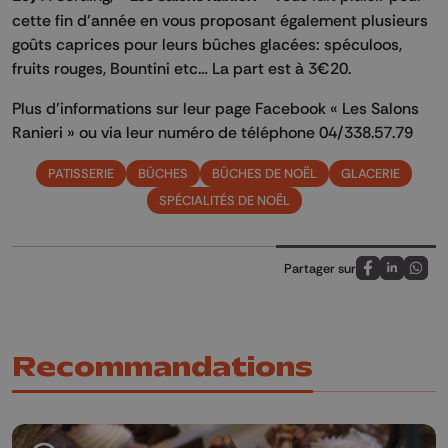
cette fin d’année en vous proposant également plusieurs
goûts caprices pour leurs bûches glacées: spéculoos,
fruits rouges, Bountini etc… La part est à 3€20.
Plus d’informations sur leur page Facebook « Les Salons
Ranieri » ou via leur numéro de téléphone 04/338.57.79
PATISSERIE
BÛCHES
BÛCHES DE NOËL
GLACERIE
SPÉCIALITÉS DE NOËL
Partager sur
Partagez sur
Partagez 
Parta
Recommandations