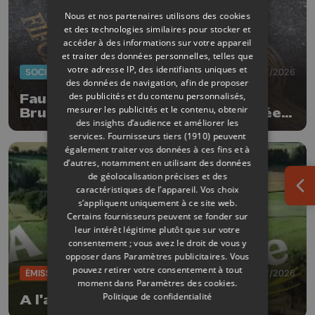
Nous et nos partenaires utilisons des cookies
et des technologies similaires pour stocker et
accéder à des informations sur votre appareil
et traiter des données personnelles, telles que
votre adresse IP, des identifiants uniques et
SOCIÉTÉ
20/07/2026
des données de navigation, afin de proposer
des publicités et du contenu personnalisés,
Faut-il enlever la dalle de Patrick
mesurer les publicités et le contenu, obtenir
Bruel qui a été à nouveau dégradée ?
des insights d’audience et améliorer les
"Nos ouvriers sont en vacances"
services.
Fournisseurs tiers (1910)
peuvent
également traiter vos données à ces fins et à
d’autres, notamment en utilisant des données
de géolocalisation précises et des
caractéristiques de l’appareil. Vos choix
Ouv
s’appliquent uniquement à ce site web.
Certains fournisseurs peuvent se fonder sur
leur intérêt légitime plutôt que sur votre
consentement ; vous avez le droit de vous y
opposer dans
Paramètres publicitaires
. Vous
pouvez retirer votre consentement à tout
ÉMISSIONS
18/07/2026
moment dans
Paramètres des cookies
.
Politique de confidentialité
A l'air libre