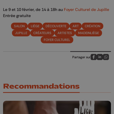
Le 9 et 10 février, de 14 à 18h au
Foyer Culturel de Jupille
Entrée gratuite
SALON
LIÈGE
DÉCOUVERTE
ART
CRÉATION
JUPILLE
CRÉATEURS
ARTISTES
MADEINLIÈGE
FOYER CULTUREL
Partager sur
Partagez sur
Partagez 
Parta
Recommandations