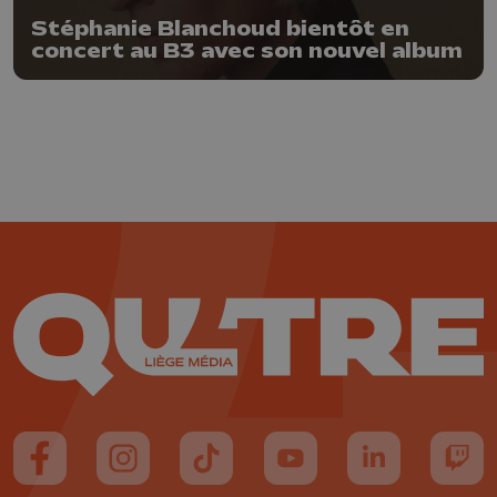
Stéphanie Blanchoud bientôt en
concert au B3 avec son nouvel album
Suivez-nous sur FaceBook
Suivez-nous sur Instagram
Suivez-nous sur TikTok
Suivez-nous sur YouTube
Suivez-nous sur
Suiv