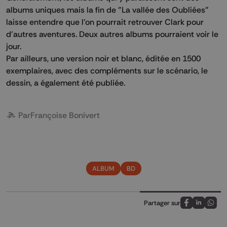
albums uniques mais la fin de "La vallée des Oubliées"
laisse entendre que l'on pourrait retrouver Clark pour
d'autres aventures. Deux autres albums pourraient voir le
jour.
Par ailleurs, une version noir et blanc, éditée en 1500
exemplaires, avec des compléments sur le scénario, le
dessin, a également été publiée.
Par
Françoise Bonivert
ALBUM
BD
Partager sur
Partagez sur
Partagez 
Parta