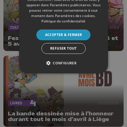
opposer dans
Paramètres publicitaires
. Vous
pouvez retirer votre consentement à tout
moment dans
Paramètres des cookies
.
Politique de confidentialité
CULTURE
01/04/2026
ACCEPTER & FERMER
Festival LaBD : 3ème édition les 4 et
5 avril
REFUSER TOUT
CONFIGURER
LIVRES
23/03/2026
La bande dessinée mise à l'honneur
durant tout le mois d'avril à Liège