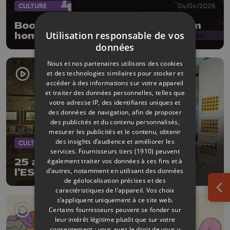
CULTURE
04/04/2026
Boogie Beasts : 15 ans et un album
Utilisation responsable de vos
hommage à R.L. Burnside
données
Nous et nos partenaires utilisons des cookies
et des technologies similaires pour stocker et
accéder à des informations sur votre appareil
et traiter des données personnelles, telles que
votre adresse IP, des identifiants uniques et
des données de navigation, afin de proposer
des publicités et du contenu personnalisés,
mesurer les publicités et le contenu, obtenir
des insights d’audience et améliorer les
CULTURE
02/04/2026
services.
Fournisseurs tiers (1910)
peuvent
également traiter vos données à ces fins et à
25 ans de BD en une exposition à
d’autres, notamment en utilisant des données
l'ESA Saint-Luc Liège
de géolocalisation précises et des
caractéristiques de l’appareil. Vos choix
Ouv
s’appliquent uniquement à ce site web.
Certains fournisseurs peuvent se fonder sur
leur intérêt légitime plutôt que sur votre
consentement ; vous avez le droit de vous y