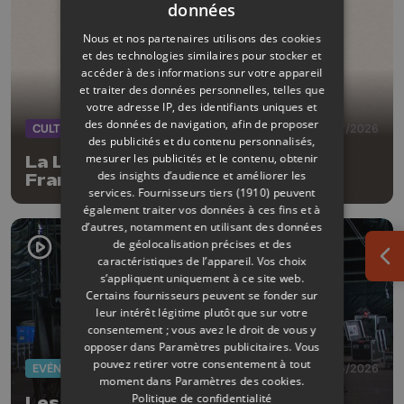
données
Nous et nos partenaires utilisons des cookies
et des technologies similaires pour stocker et
accéder à des informations sur votre appareil
et traiter des données personnelles, telles que
votre adresse IP, des identifiants uniques et
des données de navigation, afin de proposer
CULTURE
08/07/2026
des publicités et du contenu personnalisés,
mesurer les publicités et le contenu, obtenir
La Liégeoise Pepe au Labo des
des insights d’audience et améliorer les
Francos
services.
Fournisseurs tiers (1910)
peuvent
également traiter vos données à ces fins et à
d’autres, notamment en utilisant des données
de géolocalisation précises et des
caractéristiques de l’appareil. Vos choix
Ouv
s’appliquent uniquement à ce site web.
Certains fournisseurs peuvent se fonder sur
leur intérêt légitime plutôt que sur votre
consentement ; vous avez le droit de vous y
opposer dans
Paramètres publicitaires
. Vous
pouvez retirer votre consentement à tout
EVÈNEMENTS
30/06/2026
moment dans
Paramètres des cookies
.
Politique de confidentialité
Les Ardentes : J-2 avant le coup