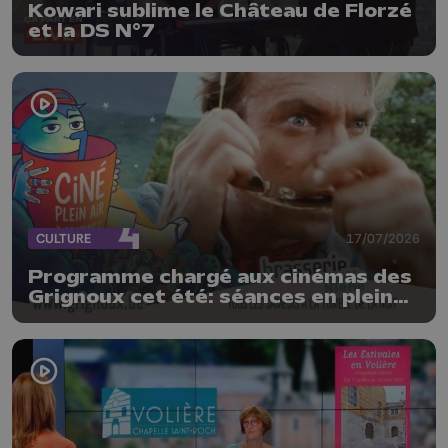
Kowari sublime le Château de Florzé
et la DS N°7
CULTURE
17/07/2026
Programme chargé aux cinémas des
Grignoux cet été: séances en plein
air, concerts et plats spéciaux à la
brasserie