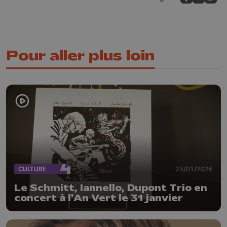
Partagez sur
Partagez 
Parta
Pour aller plus loin
CULTURE
23/01/2026
Le Schmitt, Iannello, Dupont Trio en
concert à l'An Vert le 31 janvier