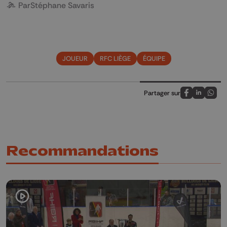
Par
Stéphane Savaris
JOUEUR
RFC LIÈGE
ÉQUIPE
Partager sur
Partagez sur
Partagez 
Parta
Recommandations