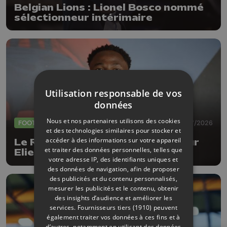
Belgian Lions : Lionel Bosco nommé
sélectionneur intérimaire
Utilisation responsable de vos
données
Nous et nos partenaires utilisons des cookies
FOOTBALL
30/07/2026
et des technologies similaires pour stocker et
accéder à des informations sur votre appareil
Le RFC Liège recrute le défenseur
et traiter des données personnelles, telles que
Elie Ilunga Kitoko
votre adresse IP, des identifiants uniques et
des données de navigation, afin de proposer
des publicités et du contenu personnalisés,
mesurer les publicités et le contenu, obtenir
des insights d’audience et améliorer les
services.
Fournisseurs tiers (1910)
peuvent
également traiter vos données à ces fins et à
d’autres, notamment en utilisant des données