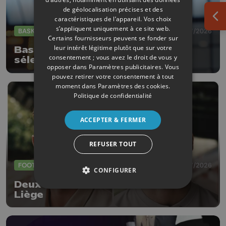
de géolocalisation précises et des
caractéristiques de l’appareil. Vos choix
Ouv
s’appliquent uniquement à ce site web.
BASKET
27/07/2026
Certains fournisseurs peuvent se fonder sur
leur intérêt légitime plutôt que sur votre
Basket : Thibaut Petit devient
consentement ; vous avez le droit de vous y
sélectionneur de la Suisse
opposer dans
Paramètres publicitaires
. Vous
(messieurs)
pouvez retirer votre consentement à tout
moment dans
Paramètres des cookies
.
Politique de confidentialité
ACCEPTER & FERMER
REFUSER TOUT
FOOTBALL
23/07/2026
CONFIGURER
Deux nouvelles arrivées au RFC
Liège