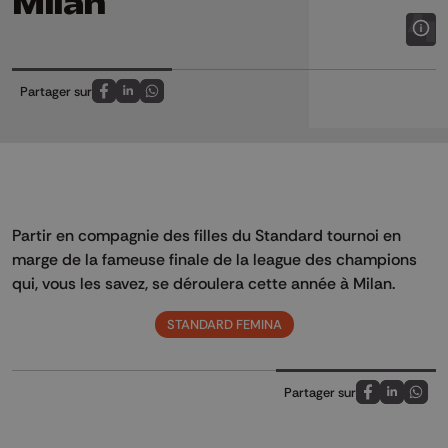
Milan
Partager sur
Partagez sur FaceBook
Partagez sur LinkedIn
Partagez sur Whatsapp
Partir en compagnie des filles du Standard tournoi en
marge de la fameuse finale de la league des champions
qui, vous les savez, se déroulera cette année à Milan.
STANDARD FEMINA
Partager sur
Partagez sur
Partagez 
Parta