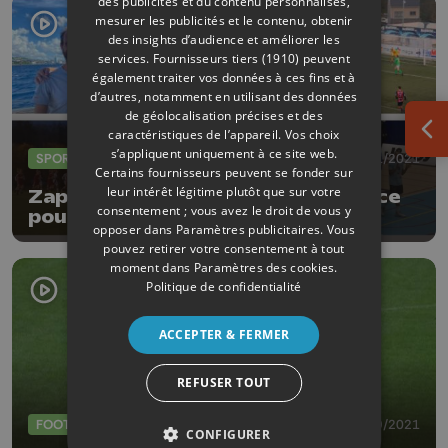
des publicités et du contenu personnalisés,
mesurer les publicités et le contenu, obtenir
des insights d’audience et améliorer les
services.
Fournisseurs tiers (1910)
peuvent
également traiter vos données à ces fins et à
d’autres, notamment en utilisant des données
de géolocalisation précises et des
caractéristiques de l’appareil. Vos choix
Ouv
s’appliquent uniquement à ce site web.
SPORTS
29/11/2021
Certains fournisseurs peuvent se fonder sur
leur intérêt légitime plutôt que sur votre
Zapping sports : belle performance
consentement ; vous avez le droit de vous y
pour Jonas Gerckens !
opposer dans
Paramètres publicitaires
. Vous
pouvez retirer votre consentement à tout
moment dans
Paramètres des cookies
.
Politique de confidentialité
ACCEPTER & FERMER
REFUSER TOUT
FOOTBALL
24/09/2021
CONFIGURER