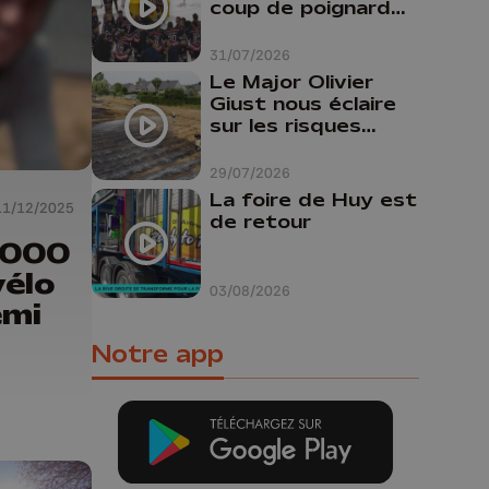
coup de poignard
dans le dos "
31/07/2026
Le Major Olivier
Giust nous éclaire
sur les risques
d'incendie en
Belgique : "Un
29/07/2026
incendie comme en
La foire de Huy est
11/12/2025
Gironde ne pourrait
de retour
pas avoir lieu chez
0.000
nous"
vélo
03/08/2026
emi
Notre app