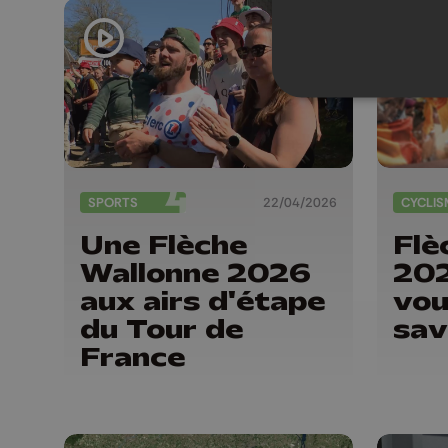
Bas
Jun
SPORTS
22/04/2026
CYCLIS
Une Flèche
Flè
Wallonne 2026
202
aux airs d'étape
vou
du Tour de
sav
France