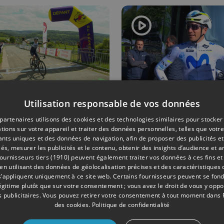
Utilisation responsable de vos données
ME
09/05/2026
CYCLISME
partenaires utilisons des cookies et des technologies similaires pour stocker
spagnole
Cian
tions sur votre appareil et traiter des données personnelles, telles que votre
iants uniques et des données de navigation, afin de proposer des publicités e
jandra Neira
Uijtdebroek
és, mesurer les publicités et le contenu, obtenir des insights d’audience et a
minguez
23e pour sa
ournisseurs tiers (1910)
peuvent également traiter vos données à ces fins et 
porte la
première
 utilisant des données de géolocalisation précises et des caractéristiques d
s’appliquent uniquement à ce site web. Certains fournisseurs peuvent se fond
mière édition
Doyenne : "
légitime plutôt que sur votre consentement ; vous avez le droit de vous y opp
inine de
reviendrai"
 publicitaires
. Vous pouvez retirer votre consentement à tout moment dans
des cookies
.
Politique de confidentialité
ge-