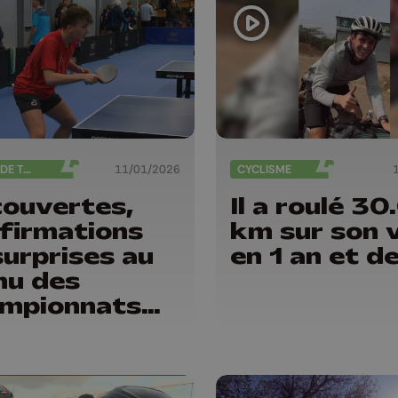
TENNIS DE TABLE
11/01/2026
CYCLISME
ouvertes,
Il a roulé 3
firmations
km sur son 
surprises au
en 1 an et d
u des
mpionnats
vinciaux de
nis de table !