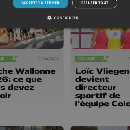
togne-Liège
ACCEPTER & FERMER
REFUSER TOUT
iors
CONFIGURER
ME
21/04/2026
CYCLISME
che Wallonne
Loïc Vliegen
6: ce que
devient
s devez
directeur
oir
sportif de
l'équipe Col
Code - Alu
center