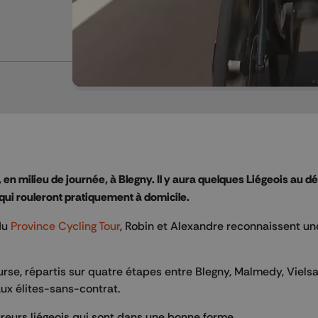
 en milieu de journée, à Blegny. Il y aura quelques Liégeois au dé
ui rouleront pratiquement à domicile.
du
Province Cycling Tour
, Robin et Alexandre reconnaissent un
ourse, répartis sur quatre étapes entre Blegny, Malmedy, Viels
ux élites-sans-contrat.
reurs liégeois qui sont dans une bonne forme.