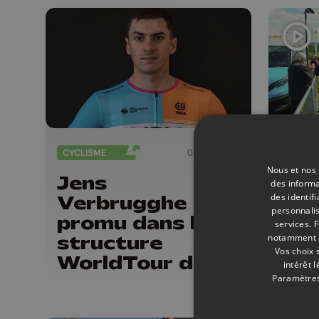
Guillemins...
CYCLISME
01/06/2026
CYCLIS
Nous et nos 
Jens
L'E
des informa
des identif
Verbrugghe
Ale
personnalis
promu dans la
Do
services.
F
structure
rem
notamment en
Vos choix 
WorldTour de
pre
intérêt 
NSN en 2027
fém
Paramètres
Liè