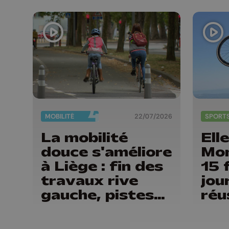
MOBILITÉ
22/07/2026
SPORT
La mobilité
Elle
douce s'améliore
Mo
à Liège : fin des
15 
travaux rive
jou
gauche, pistes
réu
cyclo-piétonnes
Del
Avroy et
Thi