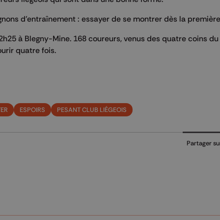
ons d’entraînement : essayer de se montrer dès la première
12h25 à Blegny-Mine. 168 coureurs, venus des quatre coins d
urir quatre fois.
TER
ESPOIRS
PESANT CLUB LIÉGEOIS
Partager su