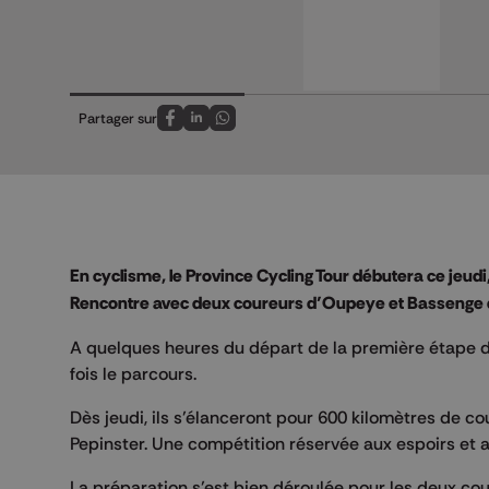
Partager sur
Partagez sur FaceBook
Partagez sur LinkedIn
Partagez sur Whatsapp
En cyclisme, le Province Cycling Tour débutera ce jeudi,
Rencontre avec deux coureurs d’Oupeye et Bassenge q
A quelques heures du départ de la première étape 
fois le parcours.
Dès jeudi, ils s’élanceront pour 600 kilomètres de c
Pepinster. Une compétition réservée aux espoirs et a
La préparation s’est bien déroulée pour les deux cou