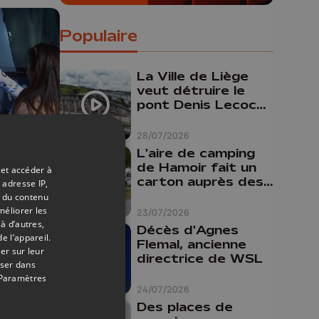
Populaire
La Ville de Liège
veut détruire le
pont Denis Lecocq
mais manque de
budget pour le
28/07/2026
faire
L'aire de camping
26/04/2026
de Hamoir fait un
 et accéder à
carton auprès des
 adresse IP,
touristes
t du contenu
s
méliorer les
23/07/2026
à d’autres,
Décès d'Agnes
e l’appareil.
Flemal, ancienne
er sur leur
Je
directrice de WSL
oser dans
Paramètres
24/07/2026
Des places de