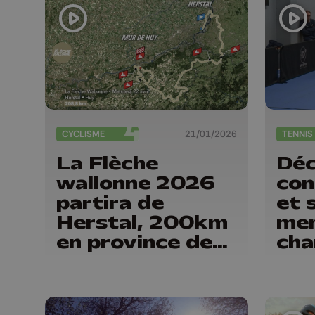
CYCLISME
21/01/2026
La Flèche
Déc
wallonne 2026
con
partira de
et 
Herstal, 200km
men
en province de
cha
Liège
pro
ten