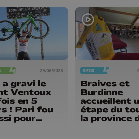
S
29/06/2026
INFOS
 a gravi le
Braives et
nt Ventoux
Burdinne
fois en 5
accueillent 
rs ! Pari fou
étape du to
ssi pour
la province 
phine
Liège
rifays