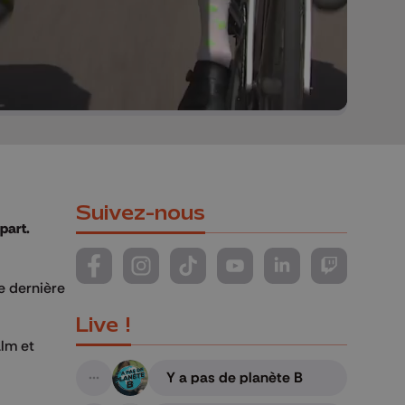
Suivez-nous
part.
Suivez-nous sur FaceBook
Suivez-nous sur Instagram
Suivez-nous sur TikTok
Suivez-nous sur YouTube
Suivez-nous sur Li
Suivez-nous
e dernière
Live !
alm et
Y a pas de planète B
A suivre