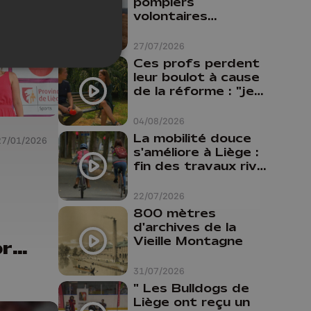
pompiers
volontaires
disponibles en
province de Liège :
27/07/2026
"Un citoyen qui
Ces profs perdent
n'est formé ne
leur boulot à cause
peut pas nous
de la réforme : "je
aider"
travaillais bien plus
comme prof que
04/08/2026
comme
La mobilité douce
27/01/2026
pharmacienne"
s'améliore à Liège :
fin des travaux rive
gauche, pistes
cyclo-piétonnes
22/07/2026
Avroy et
800 mètres
Guillemins...
d'archives de la
Vieille Montagne
or
31/07/2026
" Les Bulldogs de
Liège ont reçu un