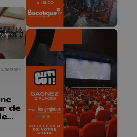
🎬 Concours CUT x
24/06/2026
Les Grignoux ✨
Concours permanent - 2 places à
une
gagner chaque semaine !
ur de
de