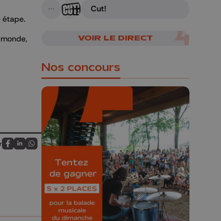
Cut!
A suivre
 étape.
VOIR LE DIRECT
u monde,
Nos concours
🎁 Gagnez 5x2
r
Partagez sur FaceBook
Partagez sur LinkedIn
Partagez sur Whatsapp
places pour le
Bucolique Ferrières
Festival 🌿🎶
Concours valable jusqu'au 9 août,
23h59.