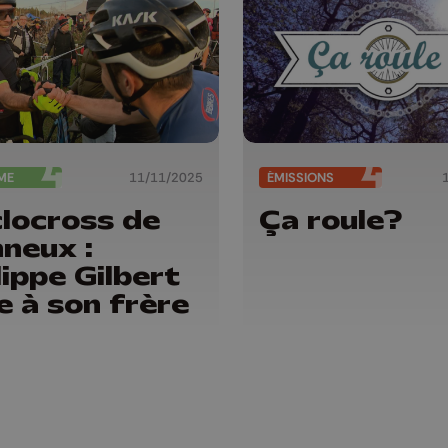
ME
11/11/2025
ÉMISSIONS
locross de
Ça roule?
neux :
lippe Gilbert
e à son frère