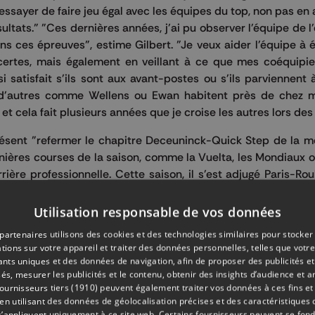
essayer de faire jeu égal avec les équipes du top, non pas en 
tats." "Ces dernières années, j'ai pu observer l'équipe de l'
s ces épreuves", estime Gilbert. "Je veux aider l'équipe à 
ertes, mais également en veillant à ce que mes coéquipie
 satisfait s'ils sont aux avant-postes ou s'ils parviennent 
, d'autres comme Wellens ou Ewan habitent près de chez 
t cela fait plusieurs années que je croise les autres lors des
résent "refermer le chapitre Deceuninck-Quick Step de la me
rnières courses de la saison, comme la Vuelta, les Mondiaux o
rière professionnelle. Cette saison, il s'est adjugé Paris-Ro
Utilisation responsable de vos données
partenaires utilisons des cookies et des technologies similaires pour stocker
tions sur votre appareil et traiter des données personnelles, telles que votre
O
iants uniques et des données de navigation, afin de proposer des publicités e
és, mesurer les publicités et le contenu, obtenir des insights d’audience et a
ournisseurs tiers (1910)
peuvent également traiter vos données à ces fins et 
Partager su
 utilisant des données de géolocalisation précises et des caractéristiques d
s’appliquent uniquement à ce site web. Certains fournisseurs peuvent se fond