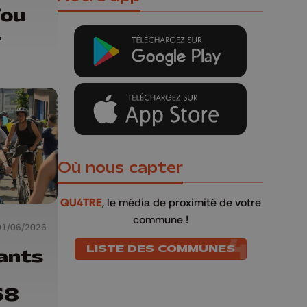
fou
Où nous capter
QU4TRE
, le média de proximité de votre
commune !
01/06/2026
LISTE DES COMMUNES
ants
68