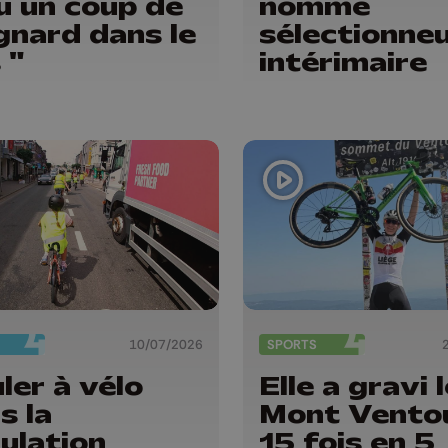
u un coup de
nommé
gnard dans le
sélectionne
 "
intérimaire
10/07/2026
SPORTS
ler à vélo
Elle a gravi 
s la
Mont Vento
culation
15 fois en 5