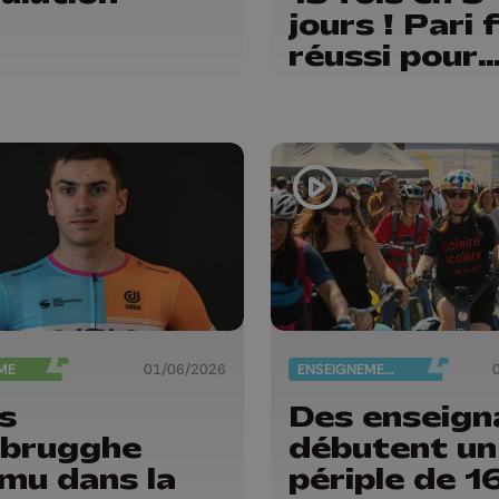
jours ! Pari 
réussi pour
Delphine
Thirifays
ME
01/06/2026
ENSEIGNEMENT
s
Des enseign
brugghe
débutent un
mu dans la
périple de 1