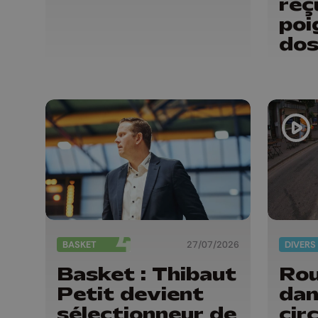
reç
poi
dos
BASKET
27/07/2026
DIVERS
Basket : Thibaut
Rou
Petit devient
dan
sélectionneur de
cir