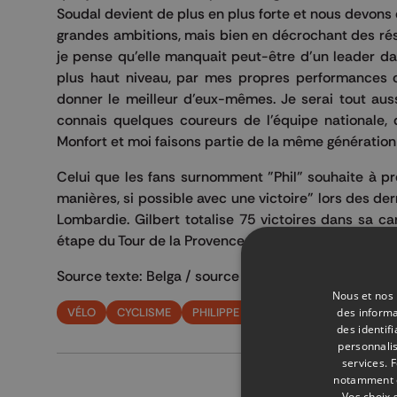
Soudal devient de plus en plus forte et nous devons 
grandes ambitions, mais bien en décrochant des résul
je pense qu'elle manquait peut-être d'un leader dan
plus haut niveau, par mes propres performances c
donner le meilleur d'eux-mêmes. Je serai tout aussi
connais quelques coureurs de l'équipe nationale
Monfort et moi faisons partie de la même génération e
Celui que les fans surnomment "Phil" souhaite à p
manières, si possible avec une victoire" lors des de
Lombardie. Gilbert totalise 75 victoires dans sa car
étape du Tour de la Provence.
Source texte: Belga / source photo: SHG
Nous et nos 
des informa
VÉLO
CYCLISME
PHILIPPE GILBERT
ÉQUIPE
LOTT
des identif
personnalis
services.
F
notamment en
Vos choix 