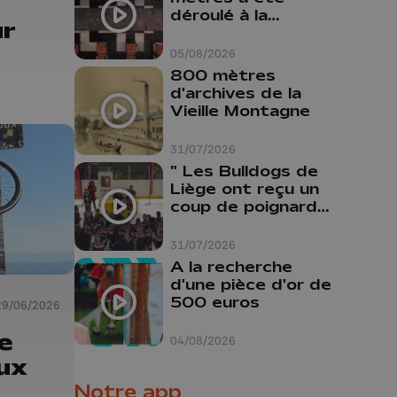
peut pas nous
déroulé à la
ur
aider"
Cathédrale de
Liège
05/08/2026
800 mètres
d'archives de la
Vieille Montagne
31/07/2026
" Les Bulldogs de
Liège ont reçu un
coup de poignard
dans le dos "
31/07/2026
A la recherche
d'une pièce d'or de
500 euros
29/06/2026
le
04/08/2026
ux
Notre app