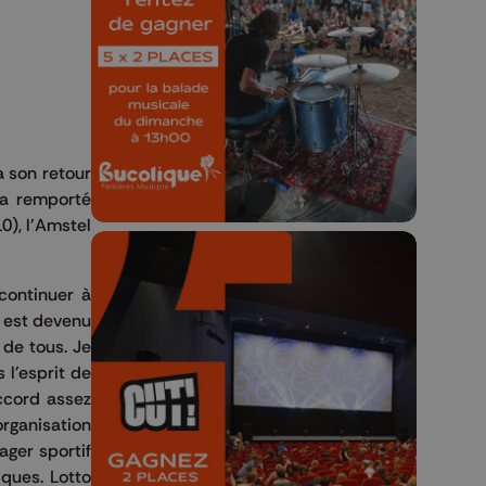
Bucolique Ferrières
Festival 🌿🎶
Concours valable jusqu'au 9 août,
23h59.
a son retour
 a remporté
), l'Amstel
 continuer à
l est devenu
 de tous. Je
🎬 Concours CUT x
 l'esprit de
Les Grignoux ✨
accord assez
organisation
ager sportif
Concours permanent - 2 places à
iques. Lotto
gagner chaque semaine !