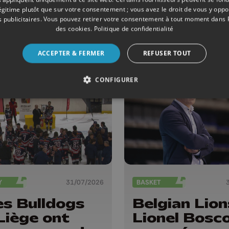
légitime plutôt que sur votre consentement ; vous avez le droit de vous y opp
 publicitaires
. Vous pouvez retirer votre consentement à tout moment dans
des cookies
.
Politique de confidentialité
ACCEPTER & FERMER
REFUSER TOUT
CONFIGURER
Y
31/07/2026
BASKET
es Bulldogs
Belgian Lion
Liège ont
Lionel Bosc