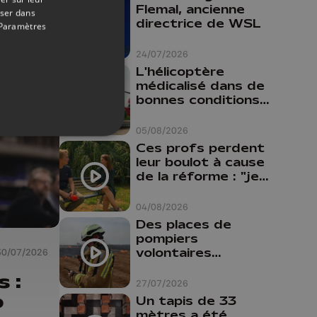
Flemal, ancienne
oser dans
directrice de WSL
Paramètres
24/07/2026
L'hélicoptère
médicalisé dans de
bonnes conditions à
Oupeye
05/08/2026
Ces profs perdent
leur boulot à cause
de la réforme : "je
travaillais bien plus
comme prof que
04/08/2026
comme
Des places de
pharmacienne"
pompiers
volontaires
30/07/2026
disponibles en
s :
province de Liège :
27/07/2026
"Un citoyen qui
o
Un tapis de 33
n'est formé ne
mètres a été