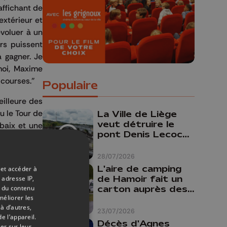
affichant de
extérieur et
évoluer à un
rs puissent
à gagner. Je
moi, Maxime
 courses."
Populaire
illeure des
u le Tour de
La Ville de Liège
veut détruire le
ubaix et une
pont Denis Lecocq
mais manque de
budget pour le
28/07/2026
faire
L'aire de camping
 et accéder à
de Hamoir fait un
 adresse IP,
carton auprès des
t du contenu
méliorer les
touristes
à d’autres,
23/07/2026
r
e l’appareil.
Partagez sur FaceBook
Partagez sur LinkedIn
Partagez sur Whatsapp
Décès d'Agnes
er sur leur