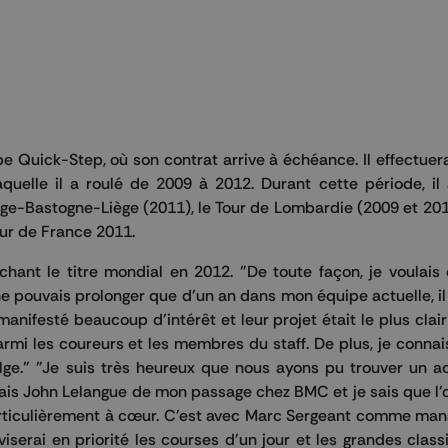
ipe Quick-Step, où son contrat arrive à échéance. Il effectuer
aquelle il a roulé de 2009 à 2012. Durant cette période, il
e-Bastogne-Liège (2011), le Tour de Lombardie (2009 et 2010
ur de France 2011.
chant le titre mondial en 2012. "De toute façon, je voulais
 ne pouvais prolonger que d'un an dans mon équipe actuelle, i
manifesté beaucoup d'intérêt et leur projet était le plus clair
rmi les coureurs et les membres du staff. De plus, je connais
belge." "Je suis très heureux que nous ayons pu trouver un 
ais John Lelangue de mon passage chez BMC et je sais que l'
particulièrement à cœur. C'est avec Marc Sergeant comme man
serai en priorité les courses d'un jour et les grandes class